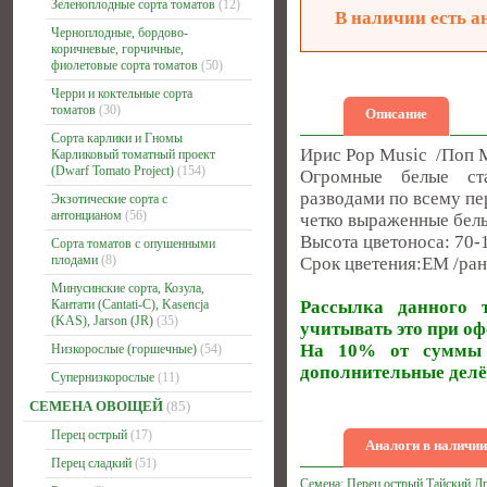
Зеленоплодные сорта томатов
(12)
В наличии есть а
Черноплодные, бордово-
коричневые, горчичные,
фиолетовые сорта томатов
(50)
Черри и коктельные сорта
томатов
(30)
Описание
Сорта карлики и Гномы
Ирис Pop Music /Поп М
Карликовый томатный проект
(Dwarf Tomato Project)
(154)
Огромные белые ста
разводами по всему п
Экзотические сорта с
антонцианом
(56)
четко выраженные бел
Высота цветоноса: 70-
Сорта томатов с опушенными
плодами
(8)
Срок цветения:ЕМ /ран
Минусинские сорта, Козула,
Кантати (Cantati-C), Kasencja
Рассылка данного т
(KAS), Jarson (JR)
(35)
учитывать это при оф
На 10% от суммы з
Низкорослые (горшечные)
(54)
дополнительные делё
Супернизкорослые
(11)
СЕМЕНА ОВОЩЕЙ
(85)
Перец острый
(17)
Аналоги в наличии
Перец сладкий
(51)
Семена: Перец острый Тайский Д