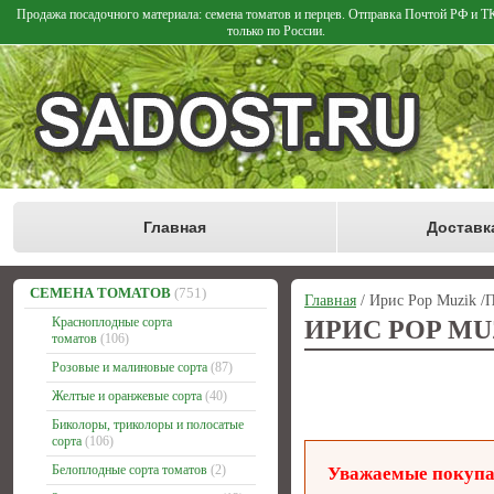
Продажа посадочного материала: семена томатов и перцев. Отправка Почтой РФ и 
только по России.
Главная
Доставк
СЕМЕНА ТОМАТОВ
(751)
Главная
/ Ирис Pop Muzik /
Красноплодные сорта
ИРИС POP MU
томатов
(106)
Розовые и малиновые сорта
(87)
Желтые и оранжевые сорта
(40)
Биколоры, триколоры и полосатые
сорта
(106)
Белоплодные сорта томатов
(2)
Уважаемые покупат