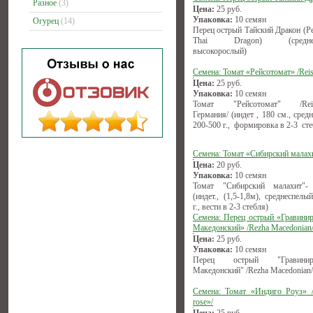
Разное
(3)
Цена:
25
руб.
Упаковка:
10 семян
Огурец
(14)
Перец острый Тайский Дракон (Pe
Thai Dragon) (среднесп
высокорослый)
Семена: Томат «Рейсотомат» /Reis
Цена:
25
руб.
Упаковка:
10 семян
Томат "Рейсотомат" /Reise
Германия/ (индет , 180 см., сред
200-500 г., формировка в 2-3 сте
Семена: Томат «Сибирский малах
Цена:
20
руб.
Упаковка:
10 семян
Томат "Сибирский малахит"-
(индет., (1,5-1,8м), среднеспелы
г., вести в 2-3 стебля)
Семена: Перец острый «Гравини
Македонский» /Rezha Macedonian
Цена:
25
руб.
Упаковка:
10 семян
Перец острый "Гравиниро
Македонский" /Rezha Macedonian/
Семена: Томат «Индиго Роуз» /
rose»/