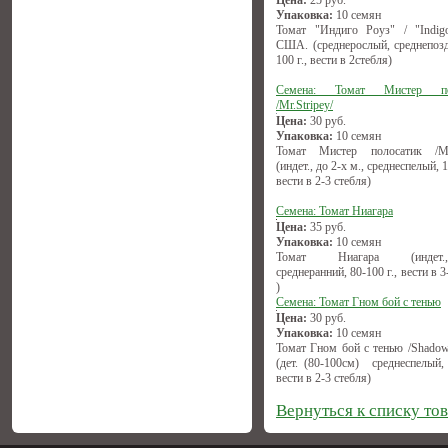
Цена:
25
руб.
Упаковка:
10 семян
Томат "Индиго Роуз" / "Indigo
США. (среднерослый, среднепозд
100 г., вести в 2стебля)
Семена: Томат Мистер по
/Mr.Stripey/
Цена:
30
руб.
Упаковка:
10 семян
Томат Мистер полосатик /Mr.
(индет., до 2-х м., среднеспелый, 1
вести в 2-3 стебля)
Семена: Томат Ниагара
Цена:
35
руб.
Упаковка:
10 семян
Томат Ниагара (индет.,(1
среднеранний, 80-100 г., вести в 3
)
Семена: Томат Гном бой с тенью
Цена:
30
руб.
Упаковка:
10 семян
Томат Гном бой с тенью /Shadow
(дет. (80-100см) среднеспелый, 
вести в 2-3 стебля)
Вернуться к списку то