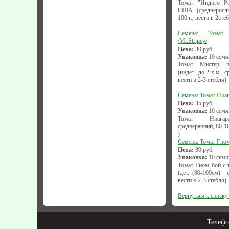
Томат "Индиго Роу
США. (среднерослы
100 г., вести в 2сте
Семена: Томат
/Mr.Stripey/
Цена:
30
руб.
Упаковка:
10 семя
Томат Мистер пол
(индет., до 2-х м., 
вести в 2-3 стебля)
Семена: Томат Ниа
Цена:
35
руб.
Упаковка:
10 семя
Томат Ниагара 
среднеранний, 80-10
)
Семена: Томат Гном
Цена:
30
руб.
Упаковка:
10 семя
Томат Гном бой с 
(дет. (80-100см) с
вести в 2-3 стебля)
Вернуться к списку
Телеф