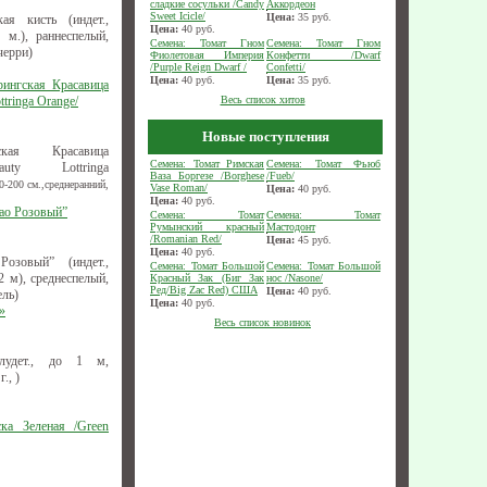
сладкие сосульки /Candy
Аккордеон
Sweet Icicle/
Цена:
35
руб.
ая кисть (индет.,
Цена:
40
руб.
 м.), раннеспелый,
Семена: Томат Гном
Семена: Томат Гном
черри)
Фиолетовая Империя
Конфетти /Dwarf
/Purple Reign Dwarf /
Confetti/
Цена:
40
руб.
Цена:
35
руб.
рингская Красавица
tringa Оrange/
Весь список хитов
Новые поступления
ская Красавица
Семена: Томат Римская
Семена: Томат Фьюб
uty Lottringa
Ваза Боргезе /Borghese
/Fueb/
-200 см.,среднеранний,
Vase Roman/
Цена:
40
руб.
Цена:
40
руб.
рао Розовый”
Семена: Томат
Семена: Томат
Румынский красный
Мастодонт
/Romanian Red/
Цена:
45
руб.
Цена:
40
руб.
озовый” (индет.,
Семена: Томат Большой
Семена: Томат Большой
 м), среднеспелый,
Красный Зак (Биг Зак
нос /Nasone/
Ред/Big Zac Red) США
Цена:
40
руб.
ель)
Цена:
40
руб.
»
Весь список новинок
лудет., до 1 м,
., )
ка Зеленая /Green