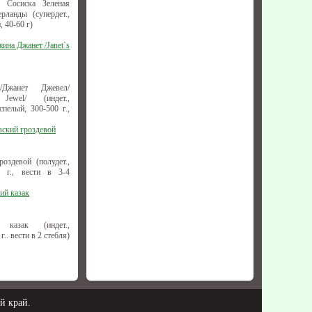
 Сосиска Зеленая
ерланды (супердет.,
, 40-60 г)
ина Джанет /Janet`s
/Джанет Джевел/
 Jewel/ (индет.,
спелый, 300-500 г.,
зский гроздевой
оздевой (полудет.,
0 г., вести в 3-4
ий казак
казак (индет.,
.. вести в 2 стебля)
й край.