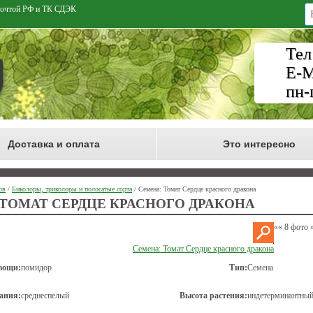
 Почтой РФ и ТК СДЭК
Тел
E-M
пн-
Доставка и оплата
Это интересно
ов
/
Биколоры, триколоры и полосатые сорта
/ Семена: Томат Сердце красного дракона
 ТОМАТ СЕРДЦЕ КРАСНОГО ДРАКОНА
««
8 фото
Семена: Томат Сердце красного дракона
вощи:
помидор
Тип:
Семена
ания:
среднеспелый
Высота растения:
индетерминантный