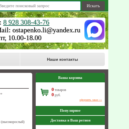
Искать
:
8 928 308-43-76
ail: ostapenko.li@yandex.ru
пт, 10.00-18.00
Наши контакты
Ваша корзина
0
товаров
»»
0
руб.
оформить заказ »»
Популярное
Доставка в Ваш регион
 (высокорослый)