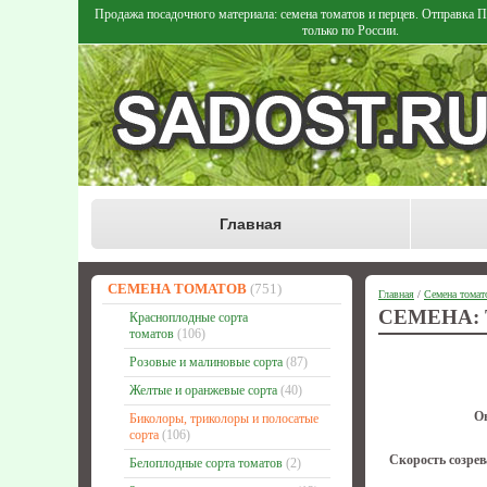
Продажа посадочного материала: семена томатов и перцев. Отправка
только по России.
Главная
СЕМЕНА ТОМАТОВ
(751)
Главная
/
Семена томат
СЕМЕНА:
Красноплодные сорта
томатов
(106)
Розовые и малиновые сорта
(87)
Желтые и оранжевые сорта
(40)
О
Биколоры, триколоры и полосатые
сорта
(106)
Скорость созрев
Белоплодные сорта томатов
(2)