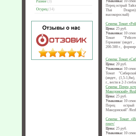
Упаковка:
10 семя
Разное
(3)
Перец острый Тайск
Огурец
(14)
Thai Dragon)
высокорослый)
Семена: Томат «Рей
Цена:
25
руб.
Упаковка:
10 семя
Томат "Рейсото
Германия/ (индет ,
200-500 г., формир
Семена: Томат «Си
Цена:
20
руб.
Упаковка:
10 семя
Томат "Сибирски
(индет., (1,5-1,8м
г., вести в 2-3 стебл
Семена: Перец ост
Македонский» /Rez
Цена:
25
руб.
Упаковка:
10 семя
Перец острый 
Македонский" /Rezh
Семена: Томат «Ин
rose»/
Цена:
25
руб.
Упаковка:
10 семя