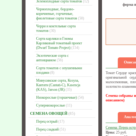
Зеленоплодные сорта томатов
(12)
форма п
Черноплодные, бордово-
коричневые, горчичные,
фиолетовые сорта томатов
(50)
Черри и коктельные сорта
томатов
(30)
Сорта карлики и Гномы
Карликовый томатный проект
(Dwarf Tomato Project)
(154)
Экзотические сорта с
антонцианом
(56)
Описа
Сорта томатов с опушенными
плодами
(8)
Томат Сердце крас
оригинальной се
Минусинские сорта, Козула,
малосемянная, пло
Кантати (Cantati-C), Kasencja
золотисто-пламенны
(KAS), Jarson (JR)
(35)
Семена собраны и
Низкорослые (горшечные)
(54)
описанием)
Супернизкорослые
(11)
СЕМЕНА ОВОЩЕЙ
(85)
Аналог
Перец острый
(17)
Семена: Перец ост
Перец сладкий
(51)
Цена:
25
руб.