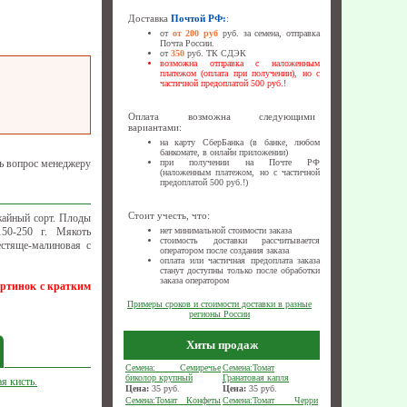
Доставка
Почтой РФ:
:
от
от 200 руб
руб. за семена, отправка
Почта России.
от
350
руб. ТК СДЭК
возможна отправка с наложенным
платежом (оплата при получении), но с
частичной предоплатой 500 руб.!
Оплата возможна следующими
вариантами:
на карту СберБанка (в банке, любом
банкомате, в онлайн приложении)
ь вопрос менеджеру
при получении на Почте РФ
(наложенным платежом, но с частичной
предоплатой 500 руб.!)
Стоит учесть, что:
жайный сорт. Плоды
50-250 г. Мякоть
нет минимальной стоимости заказа
стоимость доставки рассчитывается
естяще-малиновая с
оператором после создания заказа
оплата или частичная предоплата заказа
станут доступны только после обработки
заказа оператором
артинок с кратким
Примеры сроков и стоимости доставки в разные
регионы России
Хиты продаж
Семена: Семиречье
Семена:Томат
биколор крупный
Гранатовая капля
я кисть.
Цена:
35
руб.
Цена:
35
руб.
Семена:Томат Конфеты
Семена:Томат Черри