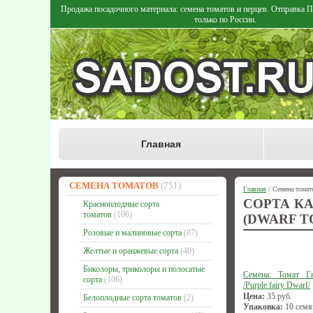
Продажа посадочного материала: семена томатов и перцев. Отправка
только по России.
Главная
СЕМЕНА ТОМАТОВ
(751)
Главная
/ Семена томат
СОРТА К
Красноплодные сорта
томатов
(106)
(DWARF T
Розовые и малиновые сорта
(87)
Желтые и оранжевые сорта
(40)
Биколоры, триколоры и полосатые
Семена: Томат Г
сорта
(106)
/Purple fairy Dwarf/
Цена:
35
руб.
Белоплодные сорта томатов
(2)
Упаковка:
10 семя