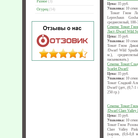
Разное
(3)
Цена:
35
руб.
Упаковка:
10 семя
Огурец
(14)
Томат Гном Леп
Leprechaun Gosha
среднеспелый, 100-3
Семена: Томат Гно
Лист /Dwarf Wild Sp
Цена:
35
руб.
Упаковка:
10 семя
Томат Гном Дики
/Dwarf Wild Spudle
м.), среднеспел
пасынковать.)
Семена: Томат Сла
Scarlet Dwarf/
Цена:
35
руб.
Упаковка:
10 семя
Томат Сладкий Алы
Dwarf/ (дет., (0,7-1
250 гр.)
Семена: Томат Гно
/Dwarf Clare Valley 
Цена:
35
руб.
Упаковка:
10 семя
Томат Гном Розова
Clare Valley Pi
(карлик, (0,6-0,8 