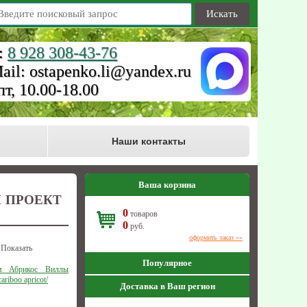
Искать
:
8 928 308-43-76
ail: ostapenko.li@yandex.ru
пт, 10.00-18.00
Наши контакты
Ваша корзина
 ПРОЕКТ
0
товаров
0
руб.
оформить заказ »»
Показать
Популярное
м Абрикос Виллы
ariboo apricot/
Доставка в Ваш регион