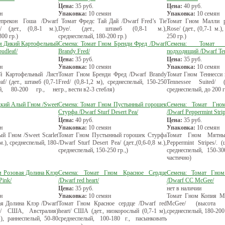
Цена:
35
руб.
Цена:
40
руб.
н
Упаковка:
10 семян
Упаковка:
10 семян
рекон Гоша /Dwarf
Томат Фредс Тай Дай /Dwarf Fred’s Tie
Томат Гном Малли р
/ (дет., (0,8-1 м.),
Dye/. (дет., штамб (0,8-1 м.),
Rose/ (дет., (0,7-1 м.)
00 гр.)
среднеспелый, 180-200 гр.)
250 гр.)
м Дикий Картофельный
Семена: Томат Гном Бренди Фред /Dwarf
Семена: Томат 
udleaf/
Brandy Fred/
подходящий /Dwarf Ten
Цена:
35
руб.
Цена:
35
руб.
н
Упаковка:
10 семян
Упаковка:
10 семян
й Картофельный Лист
Томат Гном Бренди Фред /Dwarf Brandy
Томат Гном Теннесси
af/ (дет., штамб (0,7-1
Fred/ (0,8-1,2 м), среднеспелый, 150-250
Tennessee Suited/ (
ый, 80-200 гр., не
гр., вести в2-3 стебля)
среднеспелый, до 200 г
дкий Алый Гном /Sweet
Семена: Томат Гном Пустынный горошек
Семена: Томат Гно
Стурфа /Dwarf Sturf Desert Pea/
/Dwarf Peppermint Strip
Цена:
40
руб.
Цена:
35
руб.
н
Упаковка:
10 семян
Упаковка:
10 семян
й Гном /Sweet Scarlet
Томат Гном Пустынный горошек Стурфа
Томат Гном Мятны
 м.), среднеспелый, 180-
/Dwarf Sturf Desert Pea/ (дет.,(0,6-0,8 м.),
Peppermint Stripes/. (
среднеспелый, 150-250 гр.,)
среднеспелый, 150-30
частично)
м Розовая Долина Клэр
Семена: Томат Гном Красное Сердце
Семена: Томат Гно
Pink/
/Dwarf red heart/
/Dwarf CC McGee/
Цена:
35
руб.
нет в наличии
н
Упаковка:
10 семян
Томат Гном Копия М
я Долина Клэр /Dwarf
Томат Гном Красное сердце /Dwarf red
McGee/ (высота ку
nk/ США, Австралия)
heart/ США (дет., низкорослый (0,7-1 м),
среднеспелый, 180-200
м), раннеспелый, 50-80
среднеспелый, 100-180 г., пасынковать