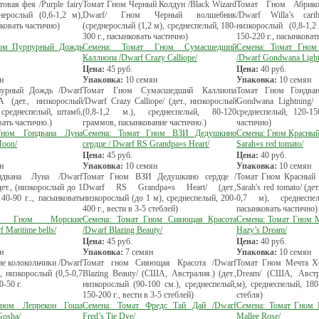
вая фея /Purple fairy
Томат Гном Черный Колдун /Black Wizard
Томат Гном Абрик
нерослый (0,6-1,2 м),
Dwarf/ Гном Черный волшебник
/Dwarf Willa’s carib
ковать частично)
(среднерослый (1,2 м), среднеспелый, 180-
низкорослый (0,8-1,2
300 г., пасынковать частично)
150-220 г., пасынковат
ном Пурпурный Дождь
Семена: Томат Гном Сумасшедший
Семена: Томат Гном
Каллиопа /Dwarf Crazy Calliope/
/Dwarf Gondwana Light
Цена:
45
руб.
Цена:
40
руб.
н
Упаковка:
10 семян
Упаковка:
10 семян
урный Дождь /Dwarf
Томат Гном Сумасшедший Каллиопа
Томат Гном Гондва
 (дет., низкорослый
/Dwarf Crazy Calliope/ (дет., низкорослый
Gondwana Lightning/ (
 среднеспелый, штамб,
(0,8-1,2 м.), среднеспелый, 80-120
среднеспелый, 120-15
вать частично.)
граммов, пасынкование частично.)
частично)
Гном Гондвана Луна
Семена: Томат Гном ВЗИ Дедушкино
Семена: Гном Красный
Moon/
сердце / Dwarf RS Grandpa«s Heart/
Sarah«s red tomato/
Цена:
45
руб.
Цена:
40
руб.
н
Упаковка:
10 семян
Упаковка:
10 семян
двана Луна /Dwarf
Томат Гном ВЗИ Дедушкино сердце /
Томат Гном Красный 
т., (низкорослый до 1
Dwarf RS Grandpa«s Heart/ (дет.,
Sarah's red tomato/ (де
 40-90 г.., пасынковать
низкорослый (до 1 м), среднеспелый, 200-
0,7 м), среднеспе
400 г., вести в 3-5 стеблей)
пасынковать частично)
т Гном Морские
Семена: Томат Гном Сияющая Красота
Семена: Томат Гном 
 Maritime bells/
/Dwarf Blazing Beauty/
Hazy’s Dream/
Цена:
45
руб.
Цена:
40
руб.
н
Упаковка:
7 семян
Упаковка:
10 семян
е колокольчики /Dwarf
Томат гном Сияющая Красота /Dwarf
Томат Гном Мечта Хе
т., низкорослый (0,5-0,7
Blazing Beauty/ (США, Австралия.) (дет.,
Dream/ (США, Австрал
0-50 г.
низкорослый (90-100 см.), среднеспелый,
м), среднеспелый, 180-
150-200 г., вести в 3-5 стеблей)
стебля)
Гном Лепрекон Гоша
Семена: Томат Фредс Тай Дай /Dwarf
Семена: Томат Гном 
Gosha/
Fred’s Tie Dye/
Mallee Rose/