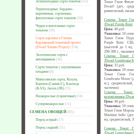
Зеленоплодные сорта томатов
(12)
Томат Гном Фиолето
Dwarf/ (дет., сред
Черноплодные, бордово-
раннеспелый, пасын
коричневые, горчичные,
фиолетовые сорта томатов
(50)
Семена: Томат Г
/Dwarf Purple Rein/
Черри и коктельные сорта
Цена:
40
руб.
томатов
(30)
Упаковка:
10 семя
Сорта карлики и Гномы
Томат Гном Пурп
Карликовый томатный проект
Purple Rein/ США
(Dwarf Tomato Project)
(154)
(высотой до 1 м),
200-300 г., пасынко
Экзотические сорта с
Семена: Томат 
антонцианом
(56)
/Dwarf Gondwana 
Цена:
35
руб.
Сорта томатов с опушенными
Упаковка:
10 семя
плодами
(8)
Томат Гном Гон
Gondwana Moon/ (де
Минусинские сорта, Козула,
м.), среднеспелый,
Кантати (Cantati-C), Kasencja
частично)
(KAS), Jarson (JR)
(35)
Семена: Тома
Низкорослые (горшечные)
(54)
колокольчики /Dwarf
Цена:
40
руб.
Супернизкорослые
(11)
Упаковка:
10 семя
Томат Гном Морски
СЕМЕНА ОВОЩЕЙ
(85)
Maritime bells/ (де
м), среднеспелый, 3
Перец острый
(17)
Перец сладкий
(51)
Семена: Томат 
/Dwarf Leprechaun 