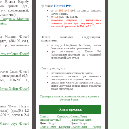
ос Виллы Карибу
oo apricot/ (дет.,
Доставка
Почтой РФ:
:
 м), среднеспелый,
от
от 200 руб
руб. за семена, отправка
Почта России.
ь частично)
от
350
руб. ТК СДЭК
 Гондвана Молния
возможна отправка с наложенным
ning/
платежом (оплата при получении), но с
частичной предоплатой 500 руб.!
на Молния /Dwarf
Оплата возможна следующими
вариантами:
дет., (80-100 см.),
0 гр., пасынковать
на карту СберБанка (в банке, любом
банкомате, в онлайн приложении)
при получении на Почте РФ
 томат Сары /Dwarf
(наложенным платежом, но с частичной
предоплатой 500 руб.!)
Стоит учесть, что:
томат Сары /Dwarf
нет минимальной стоимости заказа
т., низкорослый (0,5-
стоимость доставки рассчитывается
оператором после создания заказа
лый, 100-200 г.,
оплата или частичная предоплата заказа
станут доступны только после обработки
Мечта Хейзи /Dwarf
заказа оператором
Примеры сроков и стоимости доставки в разные
регионы России
йзи /Dwarf Hazy’s
Хиты продаж
ия) (дет.,(0,8-1,2
200 г., вести в 2-4
Семена: Семиречье
Семена:Томат
биколор крупный
Гранатовая капля
Малли роуз /Dwarf
Цена:
35
руб.
Цена:
35
руб.
Семена:Томат Конфеты
Семена:Томат Черри