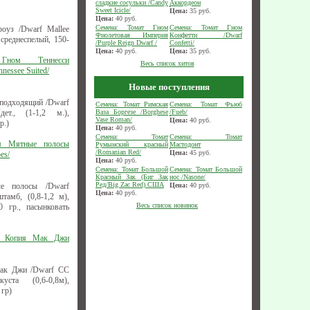
сладкие сосульки /Candy
Аккордеон
Sweet Icicle/
Цена:
35
руб.
Цена:
40
руб.
Семена: Томат Гном
Семена: Томат Гном
оуз /Dwarf Mallee
Фиолетовая Империя
Конфетти /Dwarf
, среднеспелый, 150-
/Purple Reign Dwarf /
Confetti/
Цена:
40
руб.
Цена:
35
руб.
Гном Теннесси
Весь список хитов
nessee Suited/
Новые поступления
 подходящий /Dwarf
Семена: Томат Римская
Семена: Томат Фьюб
дет., (1-1,2 м.),
Ваза Боргезе /Borghese
/Fueb/
Vase Roman/
Цена:
40
руб.
р.)
Цена:
40
руб.
Семена: Томат
Семена: Томат
м Мятные полосы
Румынский красный
Мастодонт
/Romanian Red/
Цена:
45
руб.
es/
Цена:
40
руб.
Семена: Томат Большой
Семена: Томат Большой
Красный Зак (Биг Зак
нос /Nasone/
Ред/Big Zac Red) США
е полосы /Dwarf
Цена:
40
руб.
Цена:
40
руб.
штамб, (0,8-1,2 м),
Весь список новинок
0 гр., пасынковать
м Копия Мак Джи
ак Джи /Dwarf CC
ста (0,6-0,8м),
 гр)