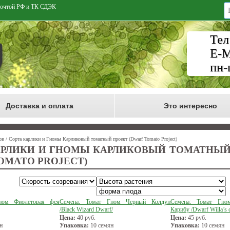
 Почтой РФ и ТК СДЭК
Тел
E-M
пн-
Доставка и оплата
Это интересно
ов / Сорта карлики и Гномы Карликовый томатный проект (Dwarf Tomato Project)
АРЛИКИ И ГНОМЫ КАРЛИКОВЫЙ ТОМАТНЫЙ
OMATO PROJECT)
ном Фиолетовая фея
Семена: Томат Гном Черный Колдун
Семена: Томат Гно
/Black Wizard Dwarf/
Карибу /Dwarf Willa’s c
Цена:
40
руб.
Цена:
45
руб.
н
Упаковка:
10 семян
Упаковка:
10 семян