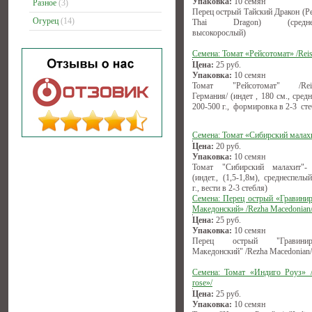
Упаковка:
10 семян
Разное
(3)
Перец острый Тайский Дракон (Pe
Огурец
(14)
Thai Dragon) (среднесп
высокорослый)
Семена: Томат «Рейсотомат» /Reis
Цена:
25
руб.
Упаковка:
10 семян
Томат "Рейсотомат" /Reise
Германия/ (индет , 180 см., сред
200-500 г., формировка в 2-3 сте
Семена: Томат «Сибирский малах
Цена:
20
руб.
Упаковка:
10 семян
Томат "Сибирский малахит"-
(индет., (1,5-1,8м), среднеспелы
г., вести в 2-3 стебля)
Семена: Перец острый «Гравини
Македонский» /Rezha Macedonian
Цена:
25
руб.
Упаковка:
10 семян
Перец острый "Гравиниро
Македонский" /Rezha Macedonian/
Семена: Томат «Индиго Роуз» /
rose»/
Цена:
25
руб.
Упаковка:
10 семян