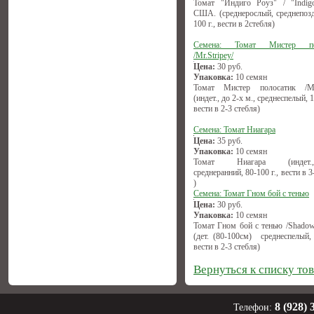
Томат "Индиго Роуз" / "Indigo
США. (среднерослый, среднепозд
100 г., вести в 2стебля)
Семена: Томат Мистер по
/Mr.Stripey/
Цена:
30
руб.
Упаковка:
10 семян
Томат Мистер полосатик /Mr.
(индет., до 2-х м., среднеспелый, 1
вести в 2-3 стебля)
Семена: Томат Ниагара
Цена:
35
руб.
Упаковка:
10 семян
Томат Ниагара (индет.,(1
среднеранний, 80-100 г., вести в 3
)
Семена: Томат Гном бой с тенью
Цена:
30
руб.
Упаковка:
10 семян
Томат Гном бой с тенью /Shadow
(дет. (80-100см) среднеспелый, 
вести в 2-3 стебля)
Вернуться к списку то
8 (928) 
Телефон: