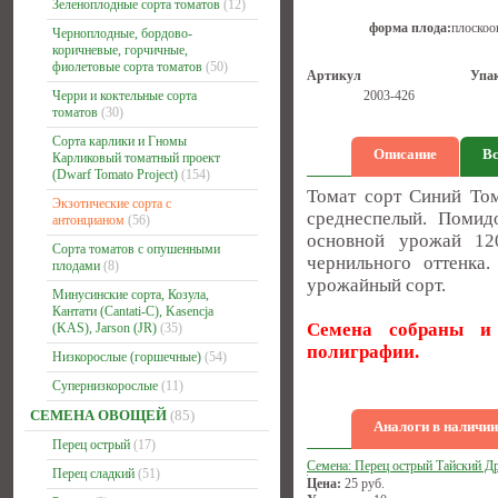
Зеленоплодные сорта томатов
(12)
форма плода:
плоскоо
Черноплодные, бордово-
коричневые, горчичные,
фиолетовые сорта томатов
(50)
Артикул
Упа
Черри и коктельные сорта
2003-426
томатов
(30)
Сорта карлики и Гномы
Описание
Вс
Карликовый томатный проект
(Dwarf Tomato Project)
(154)
Томат сорт Синий Том
Экзотические сорта с
среднеспелый. Помид
антонцианом
(56)
основной урожай 12
Сорта томатов с опушенными
чернильного оттенка
плодами
(8)
урожайный сорт.
Минусинские сорта, Козула,
Кантати (Cantati-C), Kasencja
Семена собраны и 
(KAS), Jarson (JR)
(35)
полиграфии.
Низкорослые (горшечные)
(54)
Супернизкорослые
(11)
СЕМЕНА ОВОЩЕЙ
(85)
Аналоги в наличии
Перец острый
(17)
Семена: Перец острый Тайский Д
Перец сладкий
(51)
Цена:
25
руб.