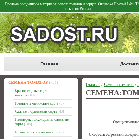
Продажа посадочного материала: семена томатов и перцев. Отправка Почтой РФ и 
только по России.
Главная
Доставк
СЕМЕНА ТОМАТОВ
(751)
Главная
/
Семена томатов
/
Красноплодные сорта
СЕМЕНА:ТОМ
томатов
(106)
Розовые и малиновые сорта
(87)
Желтые и оранжевые сорта
(40)
Биколоры, триколоры и полосатые
Овощи:
помидо
сорта
(106)
Белоплодные сорта томатов
(2)
Скорость созревания:
среднес