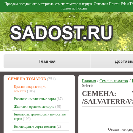
Продажа посадочного материала: семена томатов и перцев. Отправка Почтой РФ и 
только по России.
Главная
Доставк
СЕМЕНА ТОМАТОВ
(751)
Главная
/
Семена томатов
/
Select/
Красноплодные сорта
томатов
(106)
СЕМЕНА: 
Розовые и малиновые сорта
(87)
/SALVATERRA’
Желтые и оранжевые сорта
(40)
Биколоры, триколоры и полосатые
сорта
(106)
Белоплодные сорта томатов
(2)
Овощи:
помидо