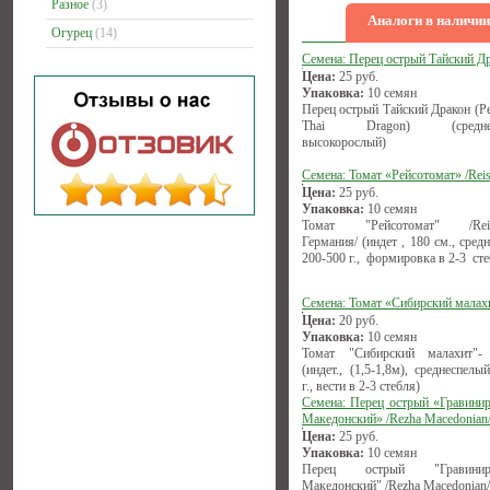
Разное
(3)
Аналоги в наличии
Огурец
(14)
Семена: Перец острый Тайский Д
Цена:
25
руб.
Упаковка:
10 семян
Перец острый Тайский Дракон (Pe
Thai Dragon) (среднесп
высокорослый)
Семена: Томат «Рейсотомат» /Reis
Цена:
25
руб.
Упаковка:
10 семян
Томат "Рейсотомат" /Reise
Германия/ (индет , 180 см., сред
200-500 г., формировка в 2-3 сте
Семена: Томат «Сибирский малах
Цена:
20
руб.
Упаковка:
10 семян
Томат "Сибирский малахит"-
(индет., (1,5-1,8м), среднеспелы
г., вести в 2-3 стебля)
Семена: Перец острый «Гравини
Македонский» /Rezha Macedonian
Цена:
25
руб.
Упаковка:
10 семян
Перец острый "Гравиниро
Македонский" /Rezha Macedonian/