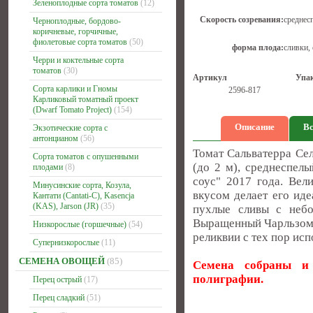
Зеленоплодные сорта томатов
(12)
Скорость созревания:
среднес
Черноплодные, бордово-
коричневые, горчичные,
фиолетовые сорта томатов
(50)
форма плода:
сливки,
Черри и коктельные сорта
томатов
(30)
Артикул
Упа
Сорта карлики и Гномы
2596-817
Карликовый томатный проект
(Dwarf Tomato Project)
(154)
Описание
Вс
Экзотические сорта с
антонцианом
(56)
Томат Сальватерра Сел
Сорта томатов с опушенными
(до 2 м), среднеспелы
плодами
(8)
соус" 2017 года. Вел
Минусинские сорта, Козула,
вкусом делает его ид
Кантати (Cantati-C), Kasencja
(KAS), Jarson (JR)
(35)
пухлые сливы с небо
Выращенный Чарльзом С
Низкорослые (горшечные)
(54)
реликвии с тех пор исп
Супернизкорослые
(11)
СЕМЕНА ОВОЩЕЙ
(85)
Семена собраны и 
полиграфии.
Перец острый
(17)
Перец сладкий
(51)