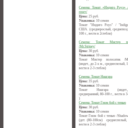
Семена: Томат «Индиго Роуз» /
rose»/
Цена:
25
руб.
Упаковка:
10 семян
Томат "Индиго Роуз" / "Indigo
США. (среднерослый, среднепозд
100 г., вести в 2стебля)
Семена: Томат Мистер по
/Mr.Stripey/
Цена:
30
руб.
Упаковка:
10 семян
Томат Мистер полосатик /Mr.
(индет., до 2-х м., среднеспелый, 1
вести в 2-3 стебля)
Семена: Томат Ниагара
Цена:
35
руб.
Упаковка:
10 семян
Томат Ниагара (индет.,(1
среднеранний, 80-100 г., вести в 3
)
Семена: Томат Гном бой с тенью
Цена:
30
руб.
Упаковка:
10 семян
Томат Гном бой с тенью /Shadow
(дет. (80-100см) среднеспелый, 
вести в 2-3 стебля)