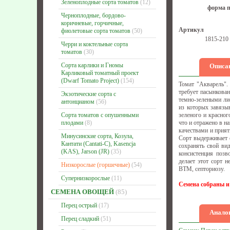
Зеленоплодные сорта томатов
(12)
форма п
Черноплодные, бордово-
коричневые, горчичные,
Артикул
фиолетовые сорта томатов
(50)
1815-210
Черри и коктельные сорта
томатов
(30)
Сорта карлики и Гномы
Описа
Карликовый томатный проект
(Dwarf Tomato Project)
(154)
Томат "Акварель".
требует пасынкова
Экзотические сорта с
темно-зелеными лис
антонцианом
(56)
из которых завязы
Сорта томатов с опушенными
зеленого и красног
плодами
(8)
что и отражено в н
качествами и прия
Минусинские сорта, Козула,
Сорт выдерживает с
Кантати (Cantati-C), Kasencja
сохранять свой ви
(KAS), Jarson (JR)
(35)
консистенция позв
делает этот сорт 
Низкорослые (горшечные)
(54)
ВТМ, септориозу.
Супернизкорослые
(11)
Семена собраны и
СЕМЕНА ОВОЩЕЙ
(85)
Перец острый
(17)
Аналог
Перец сладкий
(51)