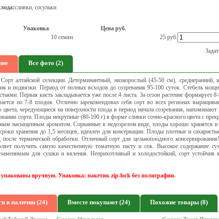
лода:
сливки, сосульки
Упаковка
Цена руб.
10 семян
25
руб.
Задат
ние
Все фото (2)
 Сорт алтайской селекции. Детерминантный, низкорослый (45-50 см), среднеранний, 
ния и подвязки. Период от полных всходов до созревания 95-100 суток. Стебель мощн
тьями. Первая кисть закладывается уже после 4 листа. За сезон растение формирует 8-
вается по 7-8 плодов. Отлично зарекомендовал себя сорт во всех регионах выращива
о цвета, чередующиеся на поверхности плода в период начала созревания, напоминают
азвании сорта. Плоды некрупные (80-100 г) в форме сливки сочно-красного цвета с пр
тным насыщенным ароматом. Сорванные в недозрелом виде, плоды хорошо хранятся и 
роки хранения до 1,5 месяцев, идеален для консервации. Плоды плотные и сахаристы
д после термической обработки. Отличный сорт для цельноплодного консервирования
оляет получить самую качественную томатную пасту и сок. Высокое содержание су
незаменимым для сушки и вяления. Неприхотливый и холодостойкий, сорт устойчив 
 упакованы вручную. Упаковка: пакетик zip-lock без полиграфии.
и в наличии (24)
Вместе покупают (24)
Похожие товары (8)