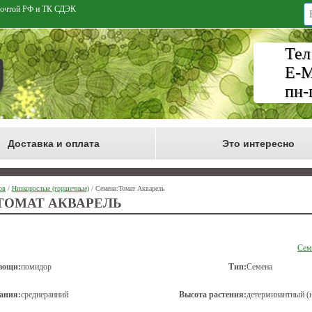
 Почтой РФ и ТК СДЭК
Тел
E-M
пн-
Доставка и оплата
Это интересно
ов
/
Низкорослые (горшечные)
/ Семена:Томат Акварель
ТОМАТ АКВАРЕЛЬ
Сем
вощи:
помидор
Тип:
Семена
ания:
среднеранний
Высота растения:
детерминантный (