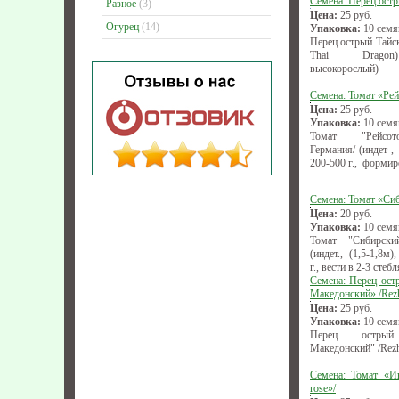
Семена: Перец ост
Разное
(3)
Цена:
25
руб.
Огурец
(14)
Упаковка:
10 семя
Перец острый Тайск
Thai Dragon)
высокорослый)
Семена: Томат «Рей
Цена:
25
руб.
Упаковка:
10 семя
Томат "Рейсото
Германия/ (индет ,
200-500 г., формир
Семена: Томат «Си
Цена:
20
руб.
Упаковка:
10 семя
Томат "Сибирски
(индет., (1,5-1,8м
г., вести в 2-3 стебл
Семена: Перец ост
Македонский» /Rez
Цена:
25
руб.
Упаковка:
10 семя
Перец острый 
Македонский" /Rezh
Семена: Томат «Ин
rose»/