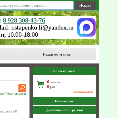
Искать
:
8 928 308-43-76
ail: ostapenko.li@yandex.ru
пт, 10.00-18.00
Наши контакты
Ваша корзина
0
товаров
0
руб.
оформить заказ »»
ена:Томат Акварель
Популярное
Доставка в Ваш регион
низкорослый)