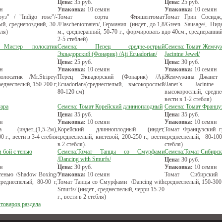
Цена:
35
руб.
Цена:
25
руб.
н
Упаковка:
10 семян
Упаковка:
10 семян
з" / "Indigo rose"/-
Томат сорта Фляшентомат
Томат Грин Сосидж,
й, среднепоздний, 30-
/Flaschentomaten/, Германия. (индет., до 1,8
/Green Sausage/, Нид
бля)
м., среднеранний, 50-70 г., формировать в
до 40см., среднеранний
2-5 стеблей)
 Мистер полосатик
Семена: Перец средне-острый
Семена: Томат Жемчуж
Эквадорский (Фонарик) /Aji Ecuadorian/
Jacintne Jewel/
Цена:
25
руб.
Цена:
30
руб.
н
Упаковка:
10 семян
Упаковка:
10 семян
осатик /Mr.Stripey/
Перец Эквадорский (Фонарик) /Aji
Жемчужина Джанет 
среднеспелый, 150-200 г,
Ecuadorian/(среднеспелый, высокорослый
/Janet`s Jacintne
80-120 см)
высокорослый, средне
вести в 1-2 стебля)
гара
Семена: Томат Корейский длинноплодный
Семена: Томат Францу
Цена:
35
руб.
Цена:
35
руб.
н
Упаковка:
10 семян
Упаковка:
10 семян
(индет.,(1,5-2м),
Корейский длинноплодный (индет,
Томат Французский гр
0 г., вести в 3-4 стебля
среднеспелый, кистевой, 200-250 г., вести
среднеспелый, 80-10
в 2 стебля).
стебля)
 бой с тенью
Семена:Томат Танцы со Смурфами
Семена:Томат Сибирск
/Dancing with Smurfs/
Цена:
30
руб.
н
Цена:
30
руб.
Упаковка:
10 семян
тенью /Shadow Boxing/
Упаковка:
10 семян
Томат Сибирский 
реднеспелый, 80-90 г,
Томат Танцы со Смурфами /Dancing with
среднеспелый, 150-300 г
Smurfs/ (индет., среднеспелый, черри 15-20
г., вести в 2 стебля)
 товаров раздела