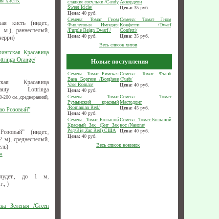
я кисть.
сладкие сосульки /Candy
Аккордеон
Sweet Icicle/
Цена:
35
руб.
Цена:
40
руб.
Семена: Томат Гном
Семена: Томат Гном
ая кисть (индет.,
Фиолетовая Империя
Конфетти /Dwarf
 м.), раннеспелый,
/Purple Reign Dwarf /
Confetti/
Цена:
40
руб.
Цена:
35
руб.
черри)
Весь список хитов
рингская Красавица
tringa Оrange/
Новые поступления
Семена: Томат Римская
Семена: Томат Фьюб
Ваза Боргезе /Borghese
/Fueb/
ская Красавица
Vase Roman/
Цена:
40
руб.
uty Lottringa
Цена:
40
руб.
Семена: Томат
Семена: Томат
-200 см.,среднеранний,
Румынский красный
Мастодонт
/Romanian Red/
Цена:
45
руб.
рао Розовый”
Цена:
40
руб.
Семена: Томат Большой
Семена: Томат Большой
Красный Зак (Биг Зак
нос /Nasone/
Ред/Big Zac Red) США
Цена:
40
руб.
озовый” (индет.,
Цена:
40
руб.
 м), среднеспелый,
Весь список новинок
ель)
»
лудет., до 1 м,
., )
ка Зеленая /Green