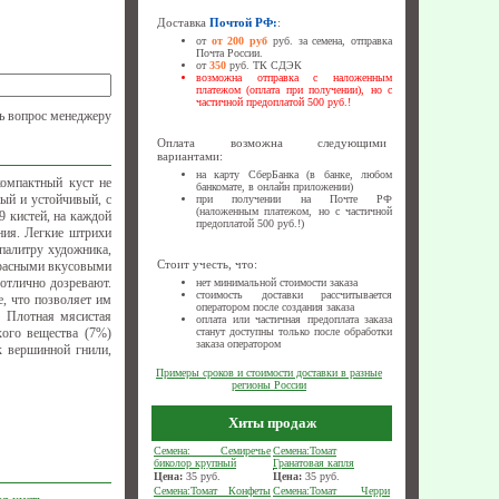
Доставка
Почтой РФ:
:
от
от 200 руб
руб. за семена, отправка
Почта России.
от
350
руб. ТК СДЭК
возможна отправка с наложенным
платежом (оплата при получении), но с
частичной предоплатой 500 руб.!
ь вопрос менеджеру
Оплата возможна следующими
вариантами:
на карту СберБанка (в банке, любом
компактный куст не
банкомате, в онлайн приложении)
ый и устойчивый, с
при получении на Почте РФ
(наложенным платежом, но с частичной
9 кистей, на каждой
предоплатой 500 руб.!)
ния. Легкие штрихи
 палитру художника,
Стоит учесть, что:
екрасными вкусовыми
отлично дозревают.
нет минимальной стоимости заказа
стоимость доставки рассчитывается
е, что позволяет им
оператором после создания заказа
! Плотная мясистая
оплата или частичная предоплата заказа
хого вещества (7%)
станут доступны только после обработки
заказа оператором
к вершинной гнили,
Примеры сроков и стоимости доставки в разные
регионы России
Хиты продаж
Семена: Семиречье
Семена:Томат
биколор крупный
Гранатовая капля
Цена:
35
руб.
Цена:
35
руб.
Семена:Томат Конфеты
Семена:Томат Черри