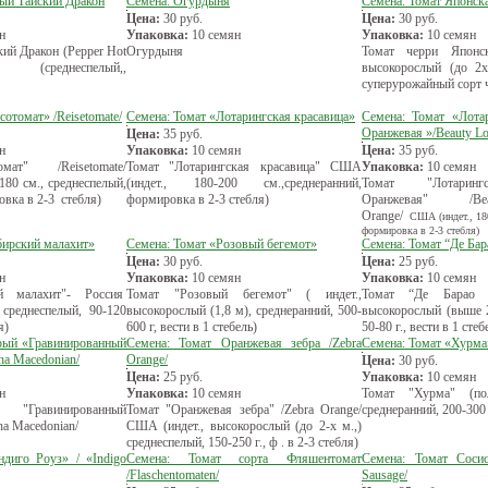
рый Тайский Дракон
Семена: Огурдыня
Семена: Томат Японска
Цена:
30
руб.
Цена:
30
руб.
н
Упаковка:
10 семян
Упаковка:
10 семян
ий Дракон (Pepper Hot
Огурдыня
Томат черри Японск
 (среднеспелый,,
высокорослый (до 2х
суперурожайный сорт 
сотомат» /Reisetomate/
Семена: Томат «Лотарингская красавица»
Семена: Томат «Лота
Оранжевая »/Beauty Lot
Цена:
35
руб.
н
Упаковка:
10 семян
Цена:
35
руб.
мат" /Reisetomate/
Томат "Лотарингская красавица" США
Упаковка:
10 семян
 180 см., среднеспелый,
(индет., 180-200 см.,среднеранний,
Томат "Лотаринг
овка в 2-3 стебля)
формировка в 2-3 стебля)
Оранжевая" /Bea
Оrange/
США (индет., 180
формировка в 2-3 стебля)
бирский малахит»
Семена: Томат «Розовый бегемот»
Семена: Томат “Де Ба
Цена:
30
руб.
Цена:
25
руб.
н
Упаковка:
10 семян
Упаковка:
10 семян
й малахит"- Россия
Томат "Розовый бегемот" ( индет.,
Томат “Де Барао Р
), среднеспелый, 90-120
высокорослый (1,8 м), среднеранний, 500-
высокорослый (выше 2
я)
600 г, вести в 1 стебель)
50-80 г., вести в 1 стеб
рый «Гравинированный
Семена: Томат Оранжевая зебра /Zebra
Семена: Томат «Хурма
ha Macedonian/
Orange/
Цена:
30
руб.
Цена:
25
руб.
Упаковка:
10 семян
н
Упаковка:
10 семян
Томат "Хурма" (по
"Гравинированный
Томат "Оранжевая зебра" /Zebra Orange/
среднеранний, 200-300 г
a Macedonian/
США (индет., высокорослый (до 2-х м.,)
среднеспелый, 150-250 г., ф . в 2-3 стебля)
диго Роуз» / «Indigo
Семена: Томат сорта Фляшентомат
Семена: Томат Сосис
/Flaschentomaten/
Sausage/