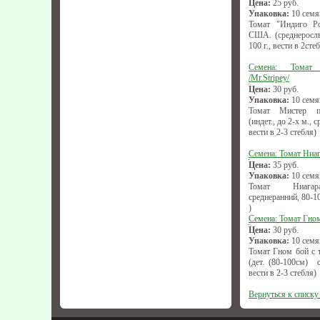
Цена:
25
руб.
Упаковка:
10 семя
Томат "Индиго Роу
США. (среднерослы
100 г., вести в 2сте
Семена: Томат
/Mr.Stripey/
Цена:
30
руб.
Упаковка:
10 семя
Томат Мистер пол
(индет., до 2-х м., 
вести в 2-3 стебля)
Семена: Томат Ниа
Цена:
35
руб.
Упаковка:
10 семя
Томат Ниагара 
среднеранний, 80-10
)
Семена: Томат Гном
Цена:
30
руб.
Упаковка:
10 семя
Томат Гном бой с 
(дет. (80-100см) с
вести в 2-3 стебля)
Вернуться к списку