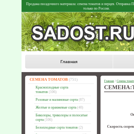
Продажа посадочного материала: семена томатов и перцев. Отправка
только по России.
Главная
СЕМЕНА ТОМАТОВ
(751)
Главная
/
Семена томат
СЕМЕНА:
Красноплодные сорта
томатов
(106)
Розовые и малиновые сорта
(87)
Желтые и оранжевые сорта
(40)
О
Биколоры, триколоры и полосатые
сорта
(106)
Скорость созрев
Белоплодные сорта томатов
(2)