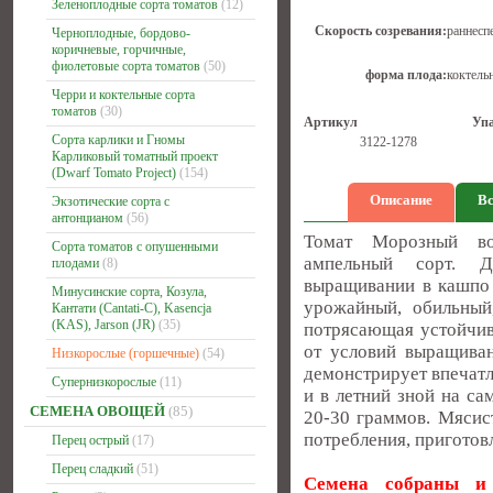
Зеленоплодные сорта томатов
(12)
Скорость созревания:
раннесп
Черноплодные, бордово-
коричневые, горчичные,
фиолетовые сорта томатов
(50)
форма плода:
коктель
Черри и коктельные сорта
томатов
(30)
Артикул
Уп
Сорта карлики и Гномы
3122-1278
Карликовый томатный проект
(Dwarf Tomato Project)
(154)
Описание
Вс
Экзотические сорта с
антонцианом
(56)
Томат Морозный вод
Сорта томатов с опушенными
ампельный сорт. Де
плодами
(8)
выращивании в кашпо 
Минусинские сорта, Козула,
урожайный, обильный
Кантати (Cantati-C), Kasencja
(KAS), Jarson (JR)
(35)
потрясающая устойчив
от условий выращива
Низкорослые (горшечные)
(54)
демонстрирует впечатл
Супернизкорослые
(11)
и в летний зной на с
СЕМЕНА ОВОЩЕЙ
(85)
20-30 граммов. Мясис
потребления, приготовл
Перец острый
(17)
Перец сладкий
(51)
Семена собраны и 