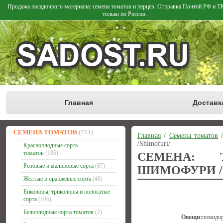
Продажа посадочного материала: семена томатов и перцев. Отправка Почтой РФ и 
только по России.
Главная
Доставк
СЕМЕНА ТОМАТОВ
(751)
Главная
/
Семена томатов
/Shimofuri/
Красноплодные сорта
томатов
(106)
СЕМЕНА: 
Розовые и малиновые сорта
(87)
ШИМОФУРИ /
Желтые и оранжевые сорта
(40)
Биколоры, триколоры и полосатые
сорта
(106)
Белоплодные сорта томатов
(2)
Овощи:
помидо