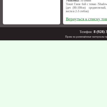
Упаковка:
10 семян
Томат Гном бой с тенью /Shadow
(дет. (80-100см) среднеспелый, 
вести в 2-3 стебля)
Вернуться к списку то
8 (928) 
Телефон:
Права на размещённые материалы пр