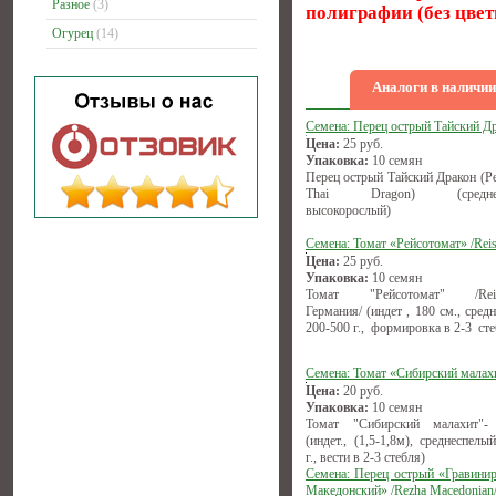
Разное
(3)
полиграфии
(без цве
Огурец
(14)
Аналоги в наличии
Семена: Перец острый Тайский Д
Цена:
25
руб.
Упаковка:
10 семян
Перец острый Тайский Дракон (Pe
Thai Dragon) (среднесп
высокорослый)
Семена: Томат «Рейсотомат» /Reis
Цена:
25
руб.
Упаковка:
10 семян
Томат "Рейсотомат" /Reise
Германия/ (индет , 180 см., сред
200-500 г., формировка в 2-3 сте
Семена: Томат «Сибирский малах
Цена:
20
руб.
Упаковка:
10 семян
Томат "Сибирский малахит"-
(индет., (1,5-1,8м), среднеспелы
г., вести в 2-3 стебля)
Семена: Перец острый «Гравини
Македонский» /Rezha Macedonian