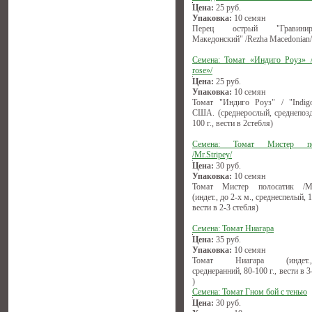
Цена:
25
руб.
Упаковка:
10 семян
Перец острый "Гравиниро
Македонский" /Rezha Macedonian/
Семена: Томат «Индиго Роуз» /
rose»/
Цена:
25
руб.
Упаковка:
10 семян
Томат "Индиго Роуз" / "Indigo
США. (среднерослый, среднепозд
100 г., вести в 2стебля)
Семена: Томат Мистер по
/Mr.Stripey/
Цена:
30
руб.
Упаковка:
10 семян
Томат Мистер полосатик /Mr.
(индет., до 2-х м., среднеспелый, 1
вести в 2-3 стебля)
Семена: Томат Ниагара
Цена:
35
руб.
Упаковка:
10 семян
Томат Ниагара (индет.,(1
среднеранний, 80-100 г., вести в 3
)
Семена: Томат Гном бой с тенью
Цена:
30
руб.