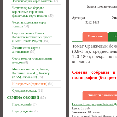
Зеленоплодные сорта томатов
(12)
форма плода:
округлы
Черноплодные, бордово-
коричневые, горчичные,
фиолетовые сорта томатов
(50)
Артикул
Уп
Черри и коктельные сорта
3282-1433
томатов
(30)
Сорта карлики и Гномы
Описание
Вс
Карликовый томатный проект
(Dwarf Tomato Project)
(154)
Томат Оранжевый бочо
Экзотические сорта с
(0,8-1 м), среднеспе
антонцианом
(56)
120-180 г, прекрасно 
Сорта томатов с опушенными
кислинки.
плодами
(8)
Минусинские сорта, Козула,
Семена собраны и 
Кантати (Cantati-C), Kasencja
полиграфии
(без цве
(KAS), Jarson (JR)
(35)
Низкорослые (горшечные)
(54)
Супернизкорослые
(11)
Аналоги в наличии
СЕМЕНА ОВОЩЕЙ
(85)
Семена: Перец острый Тайский Д
Перец острый
(17)
Цена:
25
руб.
Перец сладкий
(51)
Упаковка:
10 семян
Перец острый Тайский Дракон (Pe