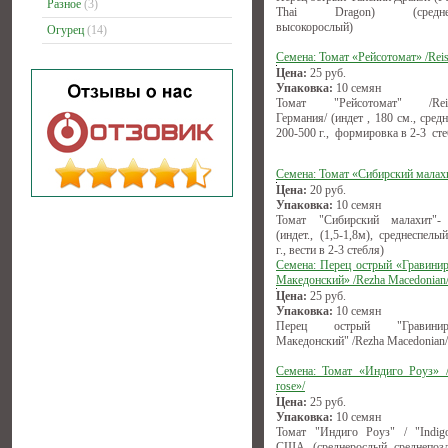
Разное
(3)
Thai Dragon) (среднесп
высокорослый)
Огурец
(14)
Семена: Томат «Рейсотомат» /Reis
Цена:
25
руб.
Упаковка:
10 семян
Томат "Рейсотомат" /Reise
Германия/ (индет , 180 см., сред
200-500 г., формировка в 2-3 сте
Семена: Томат «Сибирский малах
Цена:
20
руб.
Упаковка:
10 семян
Томат "Сибирский малахит"-
(индет., (1,5-1,8м), среднеспелы
г., вести в 2-3 стебля)
Семена: Перец острый «Гравини
Македонский» /Rezha Macedonian
Цена:
25
руб.
Упаковка:
10 семян
Перец острый "Гравиниро
Македонский" /Rezha Macedonian/
Семена: Томат «Индиго Роуз» /
rose»/
Цена:
25
руб.
Упаковка:
10 семян
Томат "Индиго Роуз" / "Indigo
США. (среднерослый, среднепозд