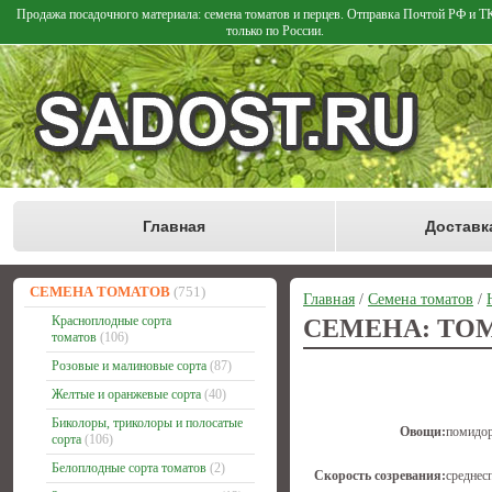
Продажа посадочного материала: семена томатов и перцев. Отправка Почтой РФ и 
только по России.
Главная
Доставк
СЕМЕНА ТОМАТОВ
(751)
Главная
/
Семена томатов
/
Красноплодные сорта
СЕМЕНА: ТО
томатов
(106)
Розовые и малиновые сорта
(87)
Желтые и оранжевые сорта
(40)
Биколоры, триколоры и полосатые
Овощи:
помидо
сорта
(106)
Белоплодные сорта томатов
(2)
Скорость созревания:
среднес