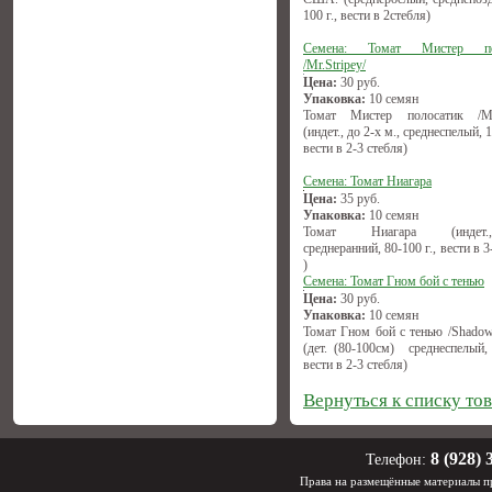
100 г., вести в 2стебля)
Семена: Томат Мистер по
/Mr.Stripey/
Цена:
30
руб.
Упаковка:
10 семян
Томат Мистер полосатик /Mr.
(индет., до 2-х м., среднеспелый, 1
вести в 2-3 стебля)
Семена: Томат Ниагара
Цена:
35
руб.
Упаковка:
10 семян
Томат Ниагара (индет.,(1
среднеранний, 80-100 г., вести в 3
)
Семена: Томат Гном бой с тенью
Цена:
30
руб.
Упаковка:
10 семян
Томат Гном бой с тенью /Shadow
(дет. (80-100см) среднеспелый, 
вести в 2-3 стебля)
Вернуться к списку то
8 (928) 
Телефон:
Права на размещённые материалы пр