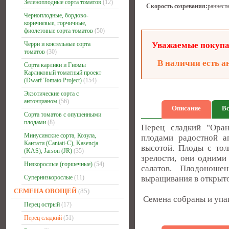
Зеленоплодные сорта томатов
(12)
Скорость созревания:
раннесп
Черноплодные, бордово-
коричневые, горчичные,
фиолетовые сорта томатов
(50)
Черри и коктельные сорта
Уважаемые покупат
томатов
(30)
В наличии есть а
Сорта карлики и Гномы
Карликовый томатный проект
(Dwarf Tomato Project)
(154)
Экзотические сорта с
антонцианом
(56)
Описание
Вс
Сорта томатов с опушенными
плодами
(8)
Перец сладкий "Оран
Минусинские сорта, Козула,
плодами радостной а
Кантати (Cantati-C), Kasencja
высотой. Плоды с тол
(KAS), Jarson (JR)
(35)
зрелости, они одними
Низкорослые (горшечные)
(54)
салатов. Плодоношен
Супернизкорослые
(11)
выращивания в открыт
СЕМЕНА ОВОЩЕЙ
(85)
Семена собраны и упак
Перец острый
(17)
Перец сладкий
(51)