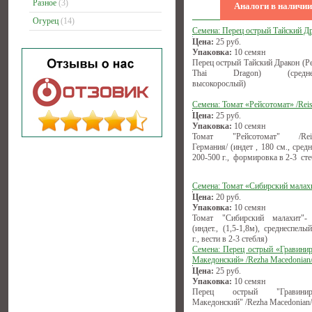
Разное
(3)
Аналоги в наличии
Огурец
(14)
Семена: Перец острый Тайский Д
Цена:
25
руб.
Упаковка:
10 семян
Перец острый Тайский Дракон (Pe
Thai Dragon) (среднесп
высокорослый)
Семена: Томат «Рейсотомат» /Reis
Цена:
25
руб.
Упаковка:
10 семян
Томат "Рейсотомат" /Reise
Германия/ (индет , 180 см., сред
200-500 г., формировка в 2-3 сте
Семена: Томат «Сибирский малах
Цена:
20
руб.
Упаковка:
10 семян
Томат "Сибирский малахит"-
(индет., (1,5-1,8м), среднеспелы
г., вести в 2-3 стебля)
Семена: Перец острый «Гравини
Македонский» /Rezha Macedonian
Цена:
25
руб.
Упаковка:
10 семян
Перец острый "Гравиниро
Македонский" /Rezha Macedonian/