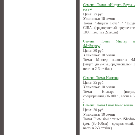
Семена: Томат «Индиго Роуз» /
rose»/
Цена:
25
руб.
Упаковка:
10 семян
Томат "Индиго Роуз" / "Indigo
США. (среднерослый, среднепозд
100 г., вести в 2стебля)
Семена: Томат Мистер по
/Mr.Stripey/
Цена:
30
руб.
Упаковка:
10 семян
Томат Мистер полосатик /Mr.
(индет., до 2-х м., среднеспелый, 1
вести в 2-3 стебля)
Семена: Томат Ниагара
Цена:
35
руб.
Упаковка:
10 семян
Томат Ниагара (индет.,(1
среднеранний, 80-100 г., вести в 3
)
Семена: Томат Гном бой с тенью
Цена:
30
руб.
Упаковка:
10 семян
Томат Гном бой с тенью /Shadow
(дет. (80-100см) среднеспелый, 
вести в 2-3 стебля)