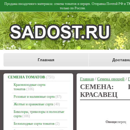
Продажа посадочного материала: семена томатов и перцев. Отправка Почтой РФ и 
только по России.
Главная
Доставк
СЕМЕНА ТОМАТОВ
(751)
Главная
/
Семена овощей
/
П
Красноплодные сорта
СЕМЕНА: 
томатов
(106)
КРАСАВЕЦ
Розовые и малиновые сорта
(87)
Желтые и оранжевые сорта
(40)
Биколоры, триколоры и полосатые
сорта
(106)
Овощи:
перец
Белоплодные сорта томатов
(2)