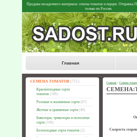
Продажа посадочного материала: семена томатов и перцев. Отправка
только по России.
Главная
СЕМЕНА ТОМАТОВ
(751)
Главная
/
Семена томат
СЕМЕНА:Т
Красноплодные сорта
томатов
(106)
Розовые и малиновые сорта
(87)
Желтые и оранжевые сорта
(40)
О
Биколоры, триколоры и полосатые
сорта
(106)
Скорость созрев
Белоплодные сорта томатов
(2)