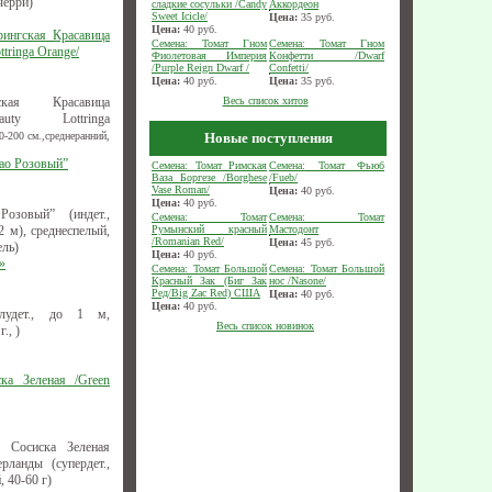
черри)
сладкие сосульки /Candy
Аккордеон
Sweet Icicle/
Цена:
35
руб.
Цена:
40
руб.
рингская Красавица
Семена: Томат Гном
Семена: Томат Гном
tringa Оrange/
Фиолетовая Империя
Конфетти /Dwarf
/Purple Reign Dwarf /
Confetti/
Цена:
40
руб.
Цена:
35
руб.
ская Красавица
Весь список хитов
uty Lottringa
-200 см.,среднеранний,
Новые поступления
рао Розовый”
Семена: Томат Римская
Семена: Томат Фьюб
Ваза Боргезе /Borghese
/Fueb/
Vase Roman/
Цена:
40
руб.
Цена:
40
руб.
озовый” (индет.,
Семена: Томат
Семена: Томат
 м), среднеспелый,
Румынский красный
Мастодонт
/Romanian Red/
Цена:
45
руб.
ель)
Цена:
40
руб.
»
Семена: Томат Большой
Семена: Томат Большой
Красный Зак (Биг Зак
нос /Nasone/
Ред/Big Zac Red) США
Цена:
40
руб.
Цена:
40
руб.
лудет., до 1 м,
Весь список новинок
., )
ка Зеленая /Green
 Сосиска Зеленая
ерланды (супердет.,
, 40-60 г)