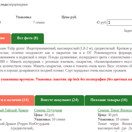
лода:
перцевидные
Упаковка
Цена руб.
9
7 семян
45
руб.
Задат
ние
Все фото (8)
пан /Tulip green/. Индетерминантный, высокорослый (1,8-2 м), среднеспелый. Крепкие 
рослые, отлично плодоносят как в закрытом так и в ОГ. Рекомендуется формиро
нкованием и подвязкой к опоре. Плоды удлиненные, изумрудного цвета с извилистыми 
-300 г. Мякоть изумрудная с розовым язычком, сахаристая, сбалансированного вкус
 количеством семян. Мякоть сахаристая, семян в томатах очень мало. Вкус отлично с
ть и хорошо дозариваются поздней осенью. Сорт порадовал очень высоким урожаем.
 упакованы вручную. Упаковка: пакетик zip-lock без полиграфии
(без цветных к
и в наличии (24)
Вместе покупают (24)
Похожие товары (16)
рый Тайский Дракон
Семена: Огурдыня
Семена: Томат Японска
Цена:
30
руб.
Цена:
30
руб.
н
Упаковка:
10 семян
Упаковка:
10 семян
ий Дракон (Pepper Hot
Огурдыня
Томат черри Японск
 (среднеспелый,,
высокорослый (до 2х