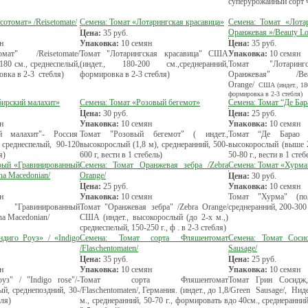
суперурожайный сорт 
сотомат» /Reisetomate/
Семена: Томат «Лотарингская красавица»
Семена: Томат «Лота
Оранжевая »/Beauty Lot
Цена:
35
руб.
н
Упаковка:
10 семян
Цена:
35
руб.
мат" /Reisetomate/
Томат "Лотарингская красавица" США
Упаковка:
10 семян
 180 см., среднеспелый,
(индет., 180-200 см.,среднеранний,
Томат "Лотаринг
овка в 2-3 стебля)
формировка в 2-3 стебля)
Оранжевая" /Bea
Оrange/
США (индет., 180
формировка в 2-3 стебля)
бирский малахит»
Семена: Томат «Розовый бегемот»
Семена: Томат “Де Ба
Цена:
30
руб.
Цена:
25
руб.
н
Упаковка:
10 семян
Упаковка:
10 семян
й малахит"- Россия
Томат "Розовый бегемот" ( индет.,
Томат “Де Барао Р
), среднеспелый, 90-120
высокорослый (1,8 м), среднеранний, 500-
высокорослый (выше 2
я)
600 г, вести в 1 стебель)
50-80 г., вести в 1 стеб
рый «Гравинированный
Семена: Томат Оранжевая зебра /Zebra
Семена: Томат «Хурма
ha Macedonian/
Orange/
Цена:
30
руб.
Цена:
25
руб.
Упаковка:
10 семян
н
Упаковка:
10 семян
Томат "Хурма" (по
"Гравинированный
Томат "Оранжевая зебра" /Zebra Orange/
среднеранний, 200-300 г
a Macedonian/
США (индет., высокорослый (до 2-х м.,)
среднеспелый, 150-250 г., ф . в 2-3 стебля)
диго Роуз» / «Indigo
Семена: Томат сорта Фляшентомат
Семена: Томат Сосис
/Flaschentomaten/
Sausage/
Цена:
35
руб.
Цена:
25
руб.
н
Упаковка:
10 семян
Упаковка:
10 семян
з" / "Indigo rose"/-
Томат сорта Фляшентомат
Томат Грин Сосидж,
й, среднепоздний, 30-
/Flaschentomaten/, Германия. (индет., до 1,8
/Green Sausage/, Нид
бля)
м., среднеранний, 50-70 г., формировать в
до 40см., среднеранний