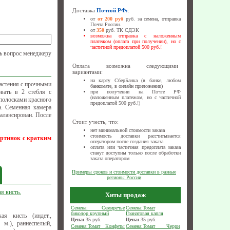
Доставка
Почтой РФ:
:
от
от 200 руб
руб. за семена, отправка
Почта России.
от
350
руб. ТК СДЭК
возможна отправка с наложенным
платежом (оплата при получении), но с
частичной предоплатой 500 руб.!
ь вопрос менеджеру
Оплата возможна следующими
вариантами:
на карту СберБанка (в банке, любом
растения с прочными
банкомате, в онлайн приложении)
вать в 2 стебля с
при получении на Почте РФ
(наложенным платежом, но с частичной
полосками красного
предоплатой 500 руб.!)
а. Семенная камера
балансирован. После
Стоит учесть, что:
нет минимальной стоимости заказа
стоимость доставки рассчитывается
артинок с кратким
оператором после создания заказа
оплата или частичная предоплата заказа
станут доступны только после обработки
заказа оператором
Примеры сроков и стоимости доставки в разные
регионы России
я кисть.
Хиты продаж
Семена: Семиречье
Семена:Томат
биколор крупный
Гранатовая капля
ая кисть (индет.,
Цена:
35
руб.
Цена:
35
руб.
 м.), раннеспелый,
Семена:Томат Конфеты
Семена:Томат Черри