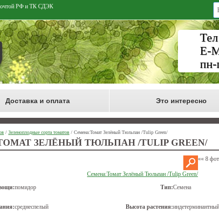
 Почтой РФ и ТК СДЭК
Тел
E-M
пн-
Доставка и оплата
Это интересно
ов
/
Зеленоплодные сорта томатов
/ Семена:Томат Зелёный Тюльпан /Tulip Green/
ОМАТ ЗЕЛЁНЫЙ ТЮЛЬПАН /TULIP GREEN/
««
8 фо
Семена:Томат Зелёный Тюльпан /Tulip Green/
вощи:
помидор
Тип:
Семена
ания:
среднеспелый
Высота растения:
индетерминантный