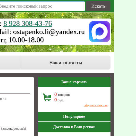
Искать
:
8 928 308-43-76
ail: ostapenko.li@yandex.ru
пт, 10.00-18.00
Наши контакты
Ваша корзина
0
товаров
то
»»
0
руб.
оформить заказ »»
Популярное
Доставка в Ваш регион
 (высокорослый)