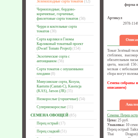
Зеленоплодные сорта томатов
(12)
форма п
Черноплодные, бордово-
коричневые, горчичные,
Артикул
фиолетовые сорта томатов
(50)
2978-114
Черри и коктельные сорта
томатов
(30)
Сорта карлики и Гномы
Описа
Карликовый томатный проект
(Dwarf Tomato Project)
(154)
Томат Зелёный тюль
стеблями, высоко
Экзотические сорта с
обязательным пасы
антонцианом
(56)
цвета, массой 150
Сорта томатов с опушенными
мелкая с небольшим
плодами
(8)
сбора могут полежа
Минусинские сорта, Козула,
Семена собраны и
Кантати (Cantati-C), Kasencja
описанием)
(KAS), Jarson (JR)
(35)
Низкорослые (горшечные)
(54)
Аналог
Супернизкорослые
(11)
СЕМЕНА ОВОЩЕЙ
(85)
Семена: Перец ост
Цена:
25
руб.
Перец острый
(17)
Упаковка:
10 семя
Перец острый Тайск
Перец сладкий
(51)
Thai Dragon)