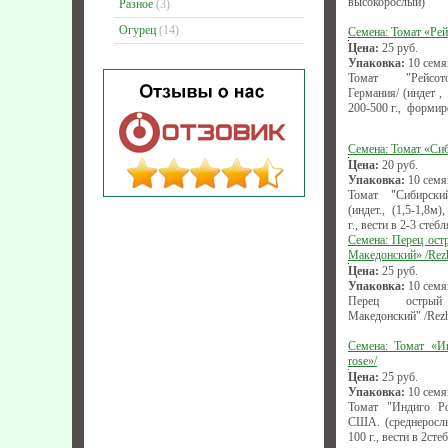
высокорослый)
Разное
(3)
Огурец
(14)
Семена: Томат «Рей
Цена:
25
руб.
Упаковка:
10 семя
Томат "Рейсото
Германия/ (индет ,
200-500 г., формир
Семена: Томат «Си
Цена:
20
руб.
Упаковка:
10 семя
Томат "Сибирски
(индет., (1,5-1,8м
г., вести в 2-3 стебл
Семена: Перец ост
Македонский» /Rez
Цена:
25
руб.
Упаковка:
10 семя
Перец острый 
Македонский" /Rezh
Семена: Томат «Ин
rose»/
Цена:
25
руб.
Упаковка:
10 семя
Томат "Индиго Роу
США. (среднерослы
100 г., вести в 2сте