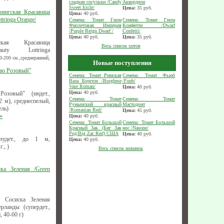
сладкие сосульки /Candy
Аккордеон
Sweet Icicle/
Цена:
35
руб.
рингская Красавица
Цена:
40
руб.
tringa Оrange/
Семена: Томат Гном
Семена: Томат Гном
Фиолетовая Империя
Конфетти /Dwarf
/Purple Reign Dwarf /
Confetti/
Цена:
40
руб.
Цена:
35
руб.
ская Красавица
Весь список хитов
uty Lottringa
-200 см.,среднеранний,
Новые поступления
рао Розовый”
Семена: Томат Римская
Семена: Томат Фьюб
Ваза Боргезе /Borghese
/Fueb/
Vase Roman/
Цена:
40
руб.
Цена:
40
руб.
озовый” (индет.,
Семена: Томат
Семена: Томат
 м), среднеспелый,
Румынский красный
Мастодонт
ель)
/Romanian Red/
Цена:
45
руб.
»
Цена:
40
руб.
Семена: Томат Большой
Семена: Томат Большой
Красный Зак (Биг Зак
нос /Nasone/
Ред/Big Zac Red) США
Цена:
40
руб.
лудет., до 1 м,
Цена:
40
руб.
., )
Весь список новинок
ка Зеленая /Green
 Сосиска Зеленая
ерланды (супердет.,
, 40-60 г)