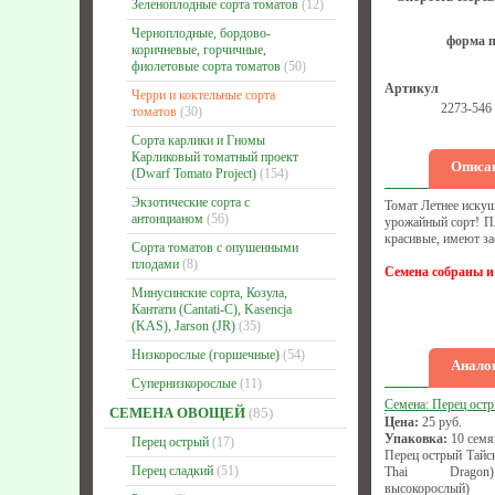
Зеленоплодные сорта томатов
(12)
Черноплодные, бордово-
форма п
коричневые, горчичные,
фиолетовые сорта томатов
(50)
Артикул
Черри и коктельные сорта
2273-546
томатов
(30)
Сорта карлики и Гномы
Карликовый томатный проект
Описа
(Dwarf Tomato Project)
(154)
Экзотические сорта с
Томат Летнее искуш
антонцианом
(56)
урожайный сорт! Пл
красивые, имеют за
Сорта томатов с опушенными
плодами
(8)
Семена собраны и
Минусинские сорта, Козула,
Кантати (Cantati-C), Kasencja
(KAS), Jarson (JR)
(35)
Низкорослые (горшечные)
(54)
Аналог
Супернизкорослые
(11)
Семена: Перец ост
СЕМЕНА ОВОЩЕЙ
(85)
Цена:
25
руб.
Упаковка:
10 семя
Перец острый
(17)
Перец острый Тайск
Перец сладкий
(51)
Thai Dragon)
высокорослый)