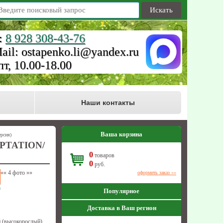
Искать
:
8 928 308-43-76
ail: ostapenko.li@yandex.ru
пт, 10.00-18.00
Наши контакты
Ваша корзина
ерсия)
TATION/
0
товаров
0
руб.
««
4 фото
»»
оформить заказ »»
)
Популярное
Доставка в Ваш регион
 (высокорослый)