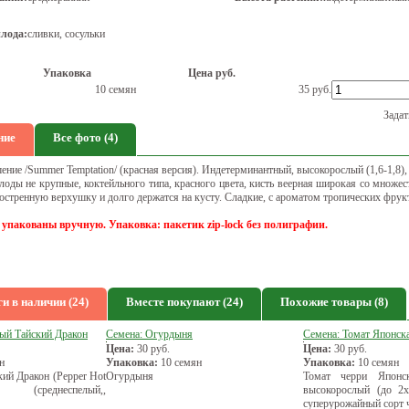
лода:
сливки, сосульки
Упаковка
Цена руб.
10 семян
35
руб.
Задат
ние
Все фото (4)
ение /Summer Temptation/ (красная версия). Индетерминантный, высокорослый (1,6-1,8),
оды не крупные, коктейльного типа, красного цвета, кисть веерная широкая со множе
остренную верхушку и долго держатся на кусту. Сладкие, с ароматом тропических фрук
 упакованы вручную. Упаковка: пакетик zip-lock без полиграфии.
и в наличии (24)
Вместе покупают (24)
Похожие товары (8)
рый Тайский Дракон
Семена: Огурдыня
Семена: Томат Японска
Цена:
30
руб.
Цена:
30
руб.
н
Упаковка:
10 семян
Упаковка:
10 семян
ий Дракон (Pepper Hot
Огурдыня
Томат черри Японск
 (среднеспелый,,
высокорослый (до 2х
суперурожайный сорт 