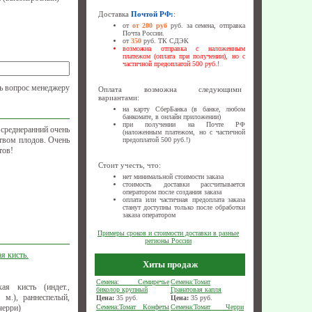
Доставка
Почтой РФ:
:
от
от 200 руб
руб. за семена, отправка
Почта России.
от
350
руб. ТК СДЭК
возможна отправка с наложенным
платежом (оплата при получении), но с
частичной предоплатой 500 руб.!
ь вопрос менеджеру
Оплата возможна следующими
вариантами:
на карту СберБанка (в банке, любом
банкомате, в онлайн приложении)
при получении на Почте РФ
 среднеранний очень
(наложенным платежом, но с частичной
ством плодов. Очень
предоплатой 500 руб.!)
тов!
Стоит учесть, что:
нет минимальной стоимости заказа
стоимость доставки рассчитывается
оператором после создания заказа
оплата или частичная предоплата заказа
станут доступны только после обработки
заказа оператором
Примеры сроков и стоимости доставки в разные
регионы России
я кисть.
Хиты продаж
Семена: Семиречье
Семена:Томат
ая кисть (индет.,
биколор крупный
Гранатовая капля
 м.), раннеспелый,
Цена:
35
руб.
Цена:
35
руб.
черри)
Семена:Томат Конфеты
Семена:Томат Черри