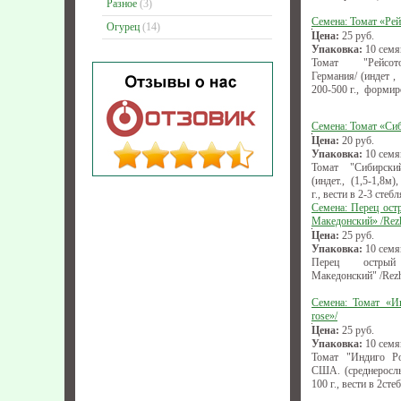
Разное
(3)
Семена: Томат «Рей
Огурец
(14)
Цена:
25
руб.
Упаковка:
10 семя
Томат "Рейсото
Германия/ (индет ,
200-500 г., формир
Семена: Томат «Си
Цена:
20
руб.
Упаковка:
10 семя
Томат "Сибирски
(индет., (1,5-1,8м
г., вести в 2-3 стебл
Семена: Перец ост
Македонский» /Rez
Цена:
25
руб.
Упаковка:
10 семя
Перец острый 
Македонский" /Rezh
Семена: Томат «Ин
rose»/
Цена:
25
руб.
Упаковка:
10 семя
Томат "Индиго Роу
США. (среднерослы
100 г., вести в 2сте