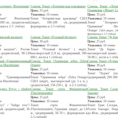
сотомат» /Reisetomate/
Семена: Томат «Лотарингская красавица»
Семена: Томат «Лота
Оранжевая »/Beauty Lot
Цена:
35
руб.
н
Упаковка:
10 семян
Цена:
35
руб.
мат" /Reisetomate/
Томат "Лотарингская красавица" США
Упаковка:
10 семян
 180 см., среднеспелый,
(индет., 180-200 см.,среднеранний,
Томат "Лотаринг
овка в 2-3 стебля)
формировка в 2-3 стебля)
Оранжевая" /Bea
Оrange/
США (индет., 180
формировка в 2-3 стебля)
бирский малахит»
Семена: Томат «Розовый бегемот»
Семена: Томат “Де Ба
Цена:
30
руб.
Цена:
25
руб.
н
Упаковка:
10 семян
Упаковка:
10 семян
й малахит"- Россия
Томат "Розовый бегемот" ( индет.,
Томат “Де Барао Р
), среднеспелый, 90-120
высокорослый (1,8 м), среднеранний, 500-
высокорослый (выше 2
я)
600 г, вести в 1 стебель)
50-80 г., вести в 1 стеб
рый «Гравинированный
Семена: Томат Оранжевая зебра /Zebra
Семена: Томат «Хурма
ha Macedonian/
Orange/
Цена:
30
руб.
Цена:
25
руб.
Упаковка:
10 семян
н
Упаковка:
10 семян
Томат "Хурма" (по
"Гравинированный
Томат "Оранжевая зебра" /Zebra Orange/
среднеранний, 200-300 г
a Macedonian/
США (индет., высокорослый (до 2-х м.,)
среднеспелый, 150-250 г., ф . в 2-3 стебля)
диго Роуз» / «Indigo
Семена: Томат сорта Фляшентомат
Семена: Томат Сосис
/Flaschentomaten/
Sausage/
Цена:
35
руб.
Цена:
25
руб.
н
Упаковка:
10 семян
Упаковка:
10 семян
з" / "Indigo rose"/-
Томат сорта Фляшентомат
Томат Грин Сосидж,
й, среднепоздний, 30-
/Flaschentomaten/, Германия. (индет., до 1,8
/Green Sausage/, Нид
бля)
м., среднеранний, 50-70 г., формировать в
до 40см., среднеранний
2-5 стеблей)