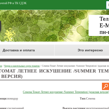
 Почтой РФ и ТК СДЭК
Тел
E-M
пн-
Доставка и оплата
Это интересно
ов
/
Черри и коктельные сорта томатов
/ Семена:Томат Летнее искушение /Summer Temptation/ (красная в
ТОМАТ ЛЕТНЕЕ ИСКУШЕНИЕ /SUMMER TEMP
 ВЕРСИЯ)
Семена:Томат Летнее искушение /Summer Temptation/ (красная версия
вощи:
помидор
Тип:
Семена
ания:
среднеранний
Высота растения:
индетерминантный