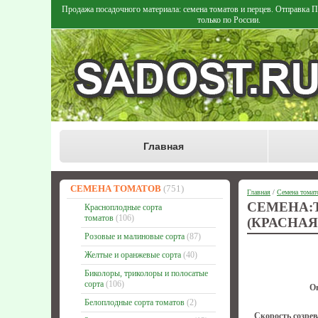
Продажа посадочного материала: семена томатов и перцев. Отправка
только по России.
Главная
СЕМЕНА ТОМАТОВ
(751)
Главная
/
Семена томат
СЕМЕНА:
Красноплодные сорта
томатов
(106)
(КРАСНАЯ
Розовые и малиновые сорта
(87)
Желтые и оранжевые сорта
(40)
Биколоры, триколоры и полосатые
сорта
(106)
О
Белоплодные сорта томатов
(2)
Скорость созрев