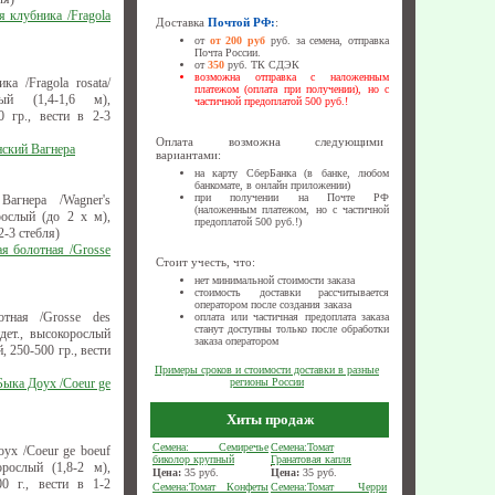
я клубника /Fragola
Доставка
Почтой РФ:
:
от
от 200 руб
руб. за семена, отправка
Почта России.
от
350
руб. ТК СДЭК
возможна отправка с наложенным
ка /Fragola rosata/
платежом (оплата при получении), но с
лый (1,4-1,6 м),
частичной предоплатой 500 руб.!
0 гр., вести в 2-3
Оплата возможна следующими
нский Вагнера
вариантами:
на карту СберБанка (в банке, любом
банкомате, в онлайн приложении)
при получении на Почте РФ
Вагнера /Wagner's
(наложенным платежом, но с частичной
орослый (до 2 х м),
предоплатой 500 руб.!)
2-3 стебля)
я болотная /Grosse
Стоит учесть, что:
нет минимальной стоимости заказа
стоимость доставки рассчитывается
оператором после создания заказа
тная /Grosse des
оплата или частичная предоплата заказа
станут доступны только после обработки
ндет., высокорослый
заказа оператором
, 250-500 гр., вести
Примеры сроков и стоимости доставки в разные
Быка Доух /Сoeur ge
регионы России
Хиты продаж
Семена: Семиречье
Семена:Томат
ух /Сoeur ge boeuf
биколор крупный
Гранатовая капля
орослый (1,8-2 м),
Цена:
35
руб.
Цена:
35
руб.
00 г., вести в 1-2
Семена:Томат Конфеты
Семена:Томат Черри