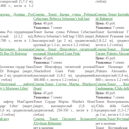
сокорослый (1,7-2 м),
стебля)
-800 г., вести в 1-2
Загадка Долины Роз
Семена: Томат Бычья сумка Ребекки
Семена: Томат Балтийс
Себастьян /Rebecca Sebastian’s bull bag/
de Baltatesti/
Цена:
40
руб.
Цена:
45
руб.
Упаковка:
7 семян
Упаковка:
7 семян
ины Роз сердцевидная
Томат Бычья сумка Ребекки Себастьян
Томат Балтийские Г
рослый (2-2,2 м)),
/Rebecca Sebastian’s bull bag/ США (индет.,
Baltatesti/ Румыния (и
-700 г., вести в 1-3
высокорослый (до 2 м), среднеспелый,
(1,8-2,2 м), среднес
крупный до 1-2 кг., вести в 1-2 стебля)
вести в 1-2 стебля)
астоящее Болонское
Семена: Томат Шекелфорд гигантский
Семена:Томат Паль
Di Bue Di Bologna/
розовый /Shackelford Giant Pink/
Гигант /Palmiro Alessan
Цена:
45
руб.
Цена:
45
руб.
Упаковка:
7 семян
Упаковка:
7 семян
олонское сердце быка
Томат Шекелфорд гигантский розовый
Томат Пальмиро Ал
i Bologna/ (индет.,
/Shackelford Giant Pink/ (индет.,
/Palmiro Alessandro
е 2 м), среднеспелый,
высокорослый (1,8-2 м), среднеранний,
высокорослый (1,8 м),
2 стебля)
300-800- г., вести в 1-2 стебля.)
800 г., вести в 1-2 стеб
Ипотечный лифтер
Семена:Томат Сердце Марты /Martha«s
Семена:Томат Ки
’s Mortgage Lifter/
Heart/
Гарфаньяны /Chilo dell
Цена:
45
руб.
Цена:
40
руб.
Упаковка:
7 семян
Упаковка:
7 семян
й лифтер МакГарити
Томат Сердце Марты /Martha's Heart/
Томат Килограммов
age Lifter/ (индет.,
(индет., высокорослый (1,8 м),
/Chilo della Garfa
1,6 м), среднеспелый,
среднеспелый, 250-350 г., вести в 2-3
среднерослый (1,5-1,
1-2 стебля)
стебля)
до 1 кг., вести в 1-2 ст
ий мед
Семена: Томат Оксихарт Бельмонте
Семена:Томат Кустана
/Oxyheart Belmonte/
нет в наличии
нет в наличии
Томат Кустанайская