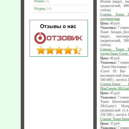
Разное
(3)
Италия (индет., вы
среднеспелый, 400
Огурец
(14)
стебля)
Семена: Томат 
сердцевидная
Цена:
40
руб.
Упаковка:
7 семян
Томат Загадка Дол
(индет., высоко
среднеспелый, 300
стебля)
Семена: Томат Н
сердце быка /Cuore 
Цена:
40
руб.
Упаковка:
7 семян
Томат Настоящее Б
/Cuore Di Bue D
высокорослый (выш
300-600 г., вести в 
Семена:Томат 
МакГарити /McGarity
Цена:
45
руб.
Упаковка:
7 семян
Томат Ипотечны
/McGarity’s Mortg
среднерослый (1,4-
250-500 г., вести в 
Семена: Томат Быч
Цена:
35
руб.
Упаковка:
7 семян