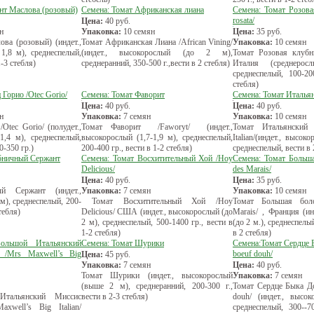
нт Маслова (розовый)
Семена: Томат Африканская лиана
Семена: Томат Розова
rosata/
Цена:
40
руб.
н
Упаковка:
10 семян
Цена:
35
руб.
ва (розовый) (индет.,
Томат Африканская Лиана /African Vining/
Упаковка:
10 семян
1,8 м), среднеспелый,
(индет., высокорослый (до 2 м),
Томат Розовая клубни
1-3 стебля)
среднеранний, 350-500 г.,вести в 2 стебля)
Италия (среднерос
среднеспелый, 100-20
стебля)
 Горио /Otec Gorio/
Семена: Томат Фаворит
Семена: Томат Италья
Цена:
40
руб.
Цена:
40
руб.
н
Упаковка:
7 семян
Упаковка:
10 семян
Otec Gorio/ (полудет.,
Томат Фаворит /Faworyt/ (индет.,
Томат Итальянский 
1,4 м), среднеспелый,
высокорослый (1,7-1,9 м), среднеспелый,
Italian/(индет., высок
0-350 гр.)
200-400 гр., вести в 1-2 стебля)
среднеспелый, вести в 
бничный Сержант
Семена: Томат Восхитительный Хой /Hoy
Семена: Томат Больша
Delicious/
des Marais/
Цена:
40
руб.
Цена:
35
руб.
й Сержант (индет.,
Упаковка:
7 семян
Упаковка:
10 семян
м), среднеспелый, 200-
Томат Восхитительный Хой /Hoy
Томат Большая боло
стебля)
Delicious/ США (индет., высокорослый (до
Marais/ , Франция (и
2 м), среднеспелый, 500-1400 гр., вести в
(до 2 м.), среднеспелый
1-2 стебля)
в 2 стебля)
ольшой Итальянский
Семена: Томат Шурики
Семена:Томат Сердце 
 /Mrs Maxwell’s Big
boeuf douh/
Цена:
45
руб.
Упаковка:
7 семян
Цена:
40
руб.
Томат Шурики (индет., высокорослый
Упаковка:
7 семян
(выше 2 м), среднеранний, 200-300 г.,
Томат Сердце Быка До
Итальянский Миссис
вести в 2-3 стебля)
douh/ (индет., высок
xwell’s Big Italian/
среднеспелый, 300--7