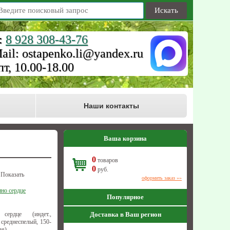
Искать
:
8 928 308-43-76
ail: ostapenko.li@yandex.ru
пт, 10.00-18.00
Наши контакты
Ваша корзина
0
товаров
0
руб.
Показать
оформить заказ »»
ино сердце
Популярное
сердце (индет.,
Доставка в Ваш регион
 среднеспелый, 150-
ля)