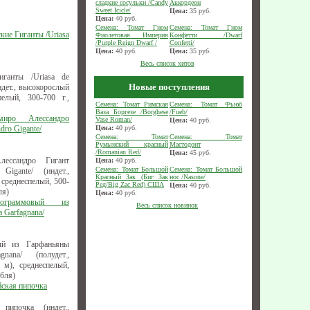
сладкие сосульки /Candy
Аккордеон
Sweet Icicle/
Цена:
35
руб.
Цена:
40
руб.
Семена: Томат Гном
Семена: Томат Гном
кие Гиганты /Uriasa
Фиолетовая Империя
Конфетти /Dwarf
/Purple Reign Dwarf /
Confetti/
Цена:
40
руб.
Цена:
35
руб.
Весь список хитов
иганты /Uriasa de
Новые поступления
ндет., высокорослый
пелый, 300-700 г.,
Семена: Томат Римская
Семена: Томат Фьюб
Ваза Боргезе /Borghese
/Fueb/
миро Алессандро
Vase Roman/
Цена:
40
руб.
dro Gigante/
Цена:
40
руб.
Семена: Томат
Семена: Томат
Румынский красный
Мастодонт
/Romanian Red/
Цена:
45
руб.
ессандро Гигант
Цена:
40
руб.
Семена: Томат Большой
Семена: Томат Большой
 Gigante/ (индет.,
Красный Зак (Биг Зак
нос /Nasone/
 среднеспелый, 500-
Ред/Big Zac Red) США
Цена:
40
руб.
ля)
Цена:
40
руб.
лограммовый из
Весь список новинок
a Garfagnana/
ый из Гарфаньяны
gnana/ (полудет.,
7 м), среднеспелый,
ебля)
йская пипочка
 пипочка (индет.,