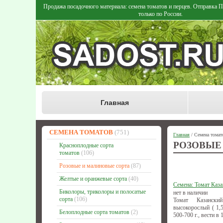
Продажа посадочного материала: семена томатов и перцев. Отправка
только по России.
Главная
СЕМЕНА ТОМАТОВ
(751)
Главная
/ Семена томат
РОЗОВЫЕ
Красноплодные сорта
томатов
(106)
Розовые и малиновые сорта
(87)
Желтые и оранжевые сорта
(40)
Семена: Томат Каз
Биколоры, триколоры и полосатые
нет в наличии
сорта
(106)
Томат Казански
высокорослый ( 1,5
Белоплодные сорта томатов
(2)
500-700 г., вести в 