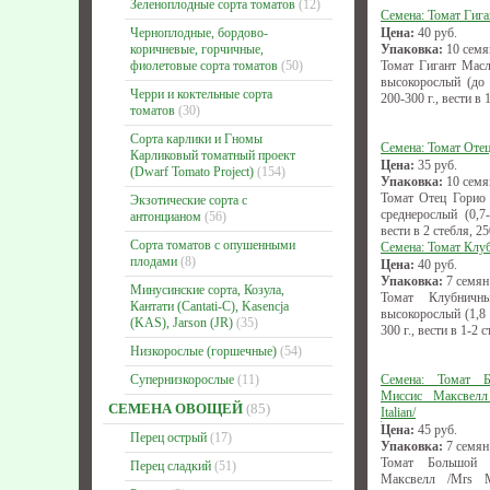
Зеленоплодные сорта томатов
(12)
Семена: Томат Гига
Черноплодные, бордово-
Цена:
40
руб.
коричневые, горчичные,
Упаковка:
10 семя
фиолетовые сорта томатов
(50)
Томат Гигант Масло
высокорослый (до 
Черри и коктельные сорта
200-300 г., вести в 
томатов
(30)
Сорта карлики и Гномы
Семена: Томат Отец
Карликовый томатный проект
Цена:
35
руб.
(Dwarf Tomato Project)
(154)
Упаковка:
10 семя
Томат Отец Горио /
Экзотические сорта с
среднерослый (0,7-
антонцианом
(56)
вести в 2 стебля, 25
Сорта томатов с опушенными
Семена: Томат Клу
плодами
(8)
Цена:
40
руб.
Упаковка:
7 семян
Минусинские сорта, Козула,
Томат Клубничны
Кантати (Cantati-C), Kasencja
высокорослый (1,8 
(KAS), Jarson (JR)
(35)
300 г., вести в 1-2 
Низкорослые (горшечные)
(54)
Супернизкорослые
(11)
Семена: Томат Б
Миссис Максвелл
СЕМЕНА ОВОЩЕЙ
(85)
Italian/
Цена:
45
руб.
Перец острый
(17)
Упаковка:
7 семян
Томат Большой 
Перец сладкий
(51)
Максвелл /Mrs Ma