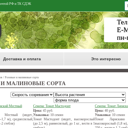
 Почтой РФ и ТК СДЭК
Тел
E-M
пн-
Доставка и оплата
Это интересно
ов / Розовые и малиновые сорта
 И МАЛИНОВЫЕ СОРТА
анский Местный
Семена: Томат Мастодонт
Семена: Томат Лариск
Цена:
45
руб.
Цена:
40
руб.
й Местный (индет.,
Упаковка:
10 семян
Упаковка:
10 семян
-1,7 м), среднеспелый,
Томат Мастодонт (индет., высокорослый
Томат Ларискино 
1-2 стебля)
(до 2,5 м), раннеспелый, до 1 кг., вести в 1
высокорослый (1,8 м),
стебель)
250 г., вести в 1-2 стеб