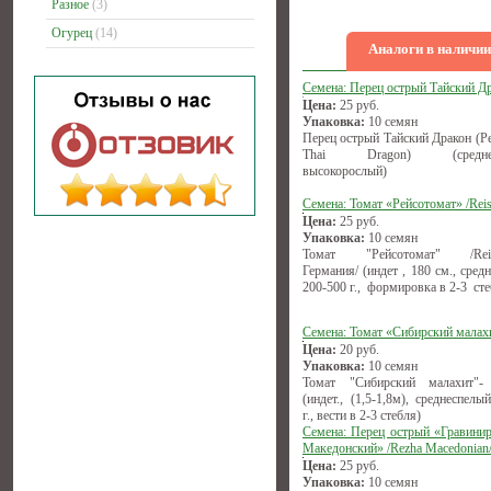
Разное
(3)
Огурец
(14)
Аналоги в наличии
Семена: Перец острый Тайский Д
Цена:
25
руб.
Упаковка:
10 семян
Перец острый Тайский Дракон (Pe
Thai Dragon) (среднесп
высокорослый)
Семена: Томат «Рейсотомат» /Reis
Цена:
25
руб.
Упаковка:
10 семян
Томат "Рейсотомат" /Reise
Германия/ (индет , 180 см., сред
200-500 г., формировка в 2-3 сте
Семена: Томат «Сибирский малах
Цена:
20
руб.
Упаковка:
10 семян
Томат "Сибирский малахит"-
(индет., (1,5-1,8м), среднеспелы
г., вести в 2-3 стебля)
Семена: Перец острый «Гравини
Македонский» /Rezha Macedonian
Цена:
25
руб.
Упаковка:
10 семян