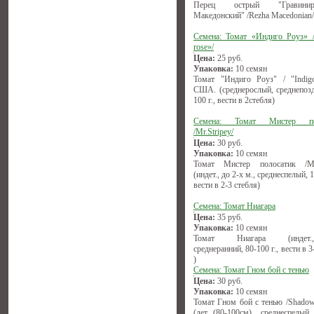
Перец острый "Гравиниро
Македонский" /Rezha Macedonian/
Семена: Томат «Индиго Роуз» /
rose»/
Цена:
25
руб.
Упаковка:
10 семян
Томат "Индиго Роуз" / "Indigo
США. (среднерослый, среднепозд
100 г., вести в 2стебля)
Семена: Томат Мистер по
/Mr.Stripey/
Цена:
30
руб.
Упаковка:
10 семян
Томат Мистер полосатик /Mr.
(индет., до 2-х м., среднеспелый, 1
вести в 2-3 стебля)
Семена: Томат Ниагара
Цена:
35
руб.
Упаковка:
10 семян
Томат Ниагара (индет.,(1
среднеранний, 80-100 г., вести в 3
)
Семена: Томат Гном бой с тенью
Цена:
30
руб.
Упаковка:
10 семян
Томат Гном бой с тенью /Shadow
(дет. (80-100см) среднеспелый, 