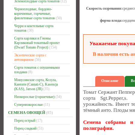
Зеленоплодные сорта томатов
(12)
Скорость созревания:
среднес
Черноплодные, бордово-
коричневые, горчичные,
фиолетовые сорта томатов
(50)
форма плода:
сердцев
Черри и коктельные сорта
томатов
(30)
Сорта карлики и Гномы
Карликовый томатный проект
Уважаемые покупат
(Dwarf Tomato Project)
(154)
В наличии есть а
Экзотические сорта с
антонцианом
(56)
Сорта томатов с опушенными
плодами
(8)
Минусинские сорта, Козула,
Описание
Вс
Кантати (Cantati-C), Kasencja
(KAS), Jarson (JR)
(35)
Томат Сержант Пепперс 
Низкорослые (горшечные)
(54)
сорта Sgt.Pepper,s.
урожайность. Имеет т
Супернизкорослые
(11)
тёмный анто. Плоды мя
СЕМЕНА ОВОЩЕЙ
(85)
Перец острый
(17)
Семена собраны и 
полиграфии.
Перец сладкий
(51)