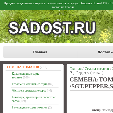
Продажа посадочного материала: семена томатов и перцев. Отправка Почтой РФ и 
только по России.
Главная
Доставк
СЕМЕНА ТОМАТОВ
(751)
Главная
/
Семена томатов
/
/Sgt.Pepper,s/ (bronza )
Красноплодные сорта
томатов
(106)
СЕМЕНА:ТО
Розовые и малиновые сорта
(87)
/SGT.PEPPER,S
Желтые и оранжевые сорта
(40)
Биколоры, триколоры и полосатые
сорта
(106)
Белоплодные сорта томатов
(2)
Овощи:
помидо