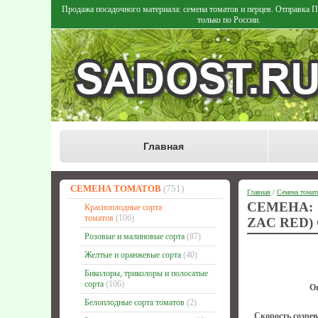
Продажа посадочного материала: семена томатов и перцев. Отправка
только по России.
Главная
СЕМЕНА ТОМАТОВ
(751)
Главная
/
Семена томат
СЕМЕНА:
Красноплодные сорта
томатов
(106)
ZAC RED)
Розовые и малиновые сорта
(87)
Желтые и оранжевые сорта
(40)
Биколоры, триколоры и полосатые
сорта
(106)
О
Белоплодные сорта томатов
(2)
Скорость созрев