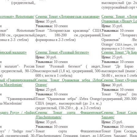
 (среднеспелый,,
высокорослый (до 2х
суперурожайный сорт 
сотомат» /Reisetomate/
Семена: Томат «Лотарингская красавица»
Семена: Томат «Лота
Оранжевая »/Beauty Lot
Цена:
35
руб.
н
Упаковка:
10 семян
Цена:
35
руб.
мат" /Reisetomate/
Томат "Лотарингская красавица" США
Упаковка:
10 семян
 180 см., среднеспелый,
(индет., 180-200 см.,среднеранний,
Томат "Лотаринг
овка в 2-3 стебля)
формировка в 2-3 стебля)
Оранжевая" /Bea
Оrange/
США (индет., 180
формировка в 2-3 стебля)
бирский малахит»
Семена: Томат «Розовый бегемот»
Семена: Томат “Де Ба
Цена:
30
руб.
Цена:
25
руб.
н
Упаковка:
10 семян
Упаковка:
10 семян
й малахит"- Россия
Томат "Розовый бегемот" ( индет.,
Томат “Де Барао Р
), среднеспелый, 90-120
высокорослый (1,8 м), среднеранний, 500-
высокорослый (выше 2
я)
600 г, вести в 1 стебель)
50-80 г., вести в 1 стеб
рый «Гравинированный
Семена: Томат Оранжевая зебра /Zebra
Семена: Томат «Хурма
ha Macedonian/
Orange/
Цена:
30
руб.
Цена:
25
руб.
Упаковка:
10 семян
н
Упаковка:
10 семян
Томат "Хурма" (по
"Гравинированный
Томат "Оранжевая зебра" /Zebra Orange/
среднеранний, 200-300 г
a Macedonian/
США (индет., высокорослый (до 2-х м.,)
среднеспелый, 150-250 г., ф . в 2-3 стебля)
диго Роуз» / «Indigo
Семена: Томат сорта Фляшентомат
Семена: Томат Сосис
/Flaschentomaten/
Sausage/
Цена:
35
руб.
Цена:
25
руб.
н
Упаковка:
10 семян
Упаковка:
10 семян
з" / "Indigo rose"/-
Томат сорта Фляшентомат
Томат Грин Сосидж,
й, среднепоздний, 30-
/Flaschentomaten/, Германия. (индет., до 1,8
/Green Sausage/, Нид