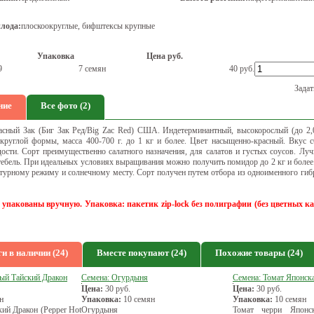
лода:
плоскоокруглые, бифштексы крупные
Упаковка
Цена руб.
9
7 семян
40
руб.
Задат
ние
Все фото (2)
сный Зак (Биг Зак Ред/Big Zac Red) США. Индетерминантный, высокорослый (до 2,0
руглой формы, масса 400-700 г. до 1 кг и более. Цвет насыщенно-красный. Вкус с
ости. Сорт преимущественно салатного назначения, для салатов и густых соусов. Лу
ебель. При идеальных условиях выращивания можно получить помидор до 2 кг и более
турному режиму и солнечному месту. Сорт получен путем отбора из одноименного гиб
 упакованы вручную. Упаковка: пакетик zip-lock без полиграфии
(без цветных к
и в наличии (24)
Вместе покупают (24)
Похожие товары (24)
рый Тайский Дракон
Семена: Огурдыня
Семена: Томат Японска
Цена:
30
руб.
Цена:
30
руб.
н
Упаковка:
10 семян
Упаковка:
10 семян
ий Дракон (Pepper Hot
Огурдыня
Томат черри Японск