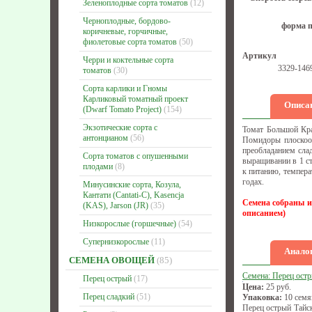
Зеленоплодные сорта томатов
(12)
Черноплодные, бордово-
форма п
коричневые, горчичные,
фиолетовые сорта томатов
(50)
Артикул
Черри и коктельные сорта
3329-146
томатов
(30)
Сорта карлики и Гномы
Карликовый томатный проект
Описа
(Dwarf Tomato Project)
(154)
Экзотические сорта с
Томат Большой Кра
антонцианом
(56)
Помидоры плоскоок
преобладанием слад
Сорта томатов с опушенными
выращивании в 1 ст
плодами
(8)
к питанию, темпера
годах.
Минусинские сорта, Козула,
Кантати (Cantati-C), Kasencja
Семена собраны и
(KAS), Jarson (JR)
(35)
описанием)
Низкорослые (горшечные)
(54)
Супернизкорослые
(11)
Аналог
СЕМЕНА ОВОЩЕЙ
(85)
Семена: Перец ост
Перец острый
(17)
Цена:
25
руб.
Перец сладкий
(51)
Упаковка:
10 семя
Перец острый Тайск