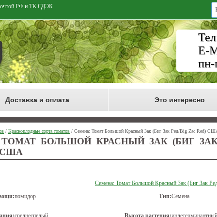
 Почтой РФ и ТК СДЭК
Тел
E-M
пн-
Доставка и оплата
Это интересно
ов
/
Красноплодные сорта томатов
/ Семена: Томат Большой Красный Зак (Биг Зак Ред/Big Zac Red) СШ
 ТОМАТ БОЛЬШОЙ КРАСНЫЙ ЗАК (БИГ ЗАК
 США
Семена: Томат Большой Красный Зак (Биг Зак Ре
вощи:
помидор
Тип:
Семена
ания:
среднеспелый
Высота растения:
индетерминантный