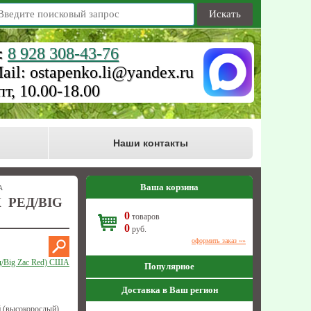
Искать
:
8 928 308-43-76
ail: ostapenko.li@yandex.ru
пт, 10.00-18.00
Наши контакты
Ваша корзина
А
 РЕД/BIG
0
товаров
0
руб.
оформить заказ »»
д/Big Zac Red) США
Популярное
Доставка в Ваш регион
 (высокорослый)