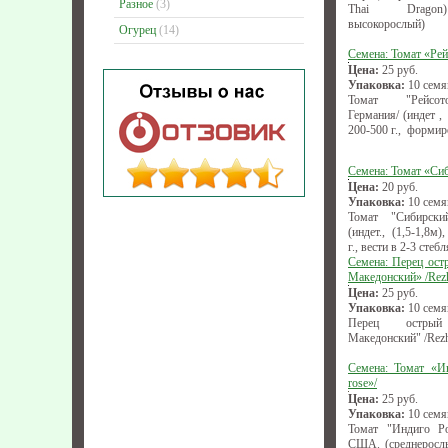
Разное
(3)
Thai Dragon)
высокорослый)
Огурец
(14)
Семена: Томат «Рей
Цена:
25
руб.
Упаковка:
10 семя
Томат "Рейсото
Германия/ (индет ,
200-500 г., формир
Семена: Томат «Си
Цена:
20
руб.
Упаковка:
10 семя
Томат "Сибирски
(индет., (1,5-1,8м
г., вести в 2-3 стебл
Семена: Перец ост
Македонский» /Rez
Цена:
25
руб.
Упаковка:
10 семя
Перец острый 
Македонский" /Rezh
Семена: Томат «Ин
rose»/
Цена:
25
руб.
Упаковка:
10 семя
Томат "Индиго Роу
США. (среднерослы