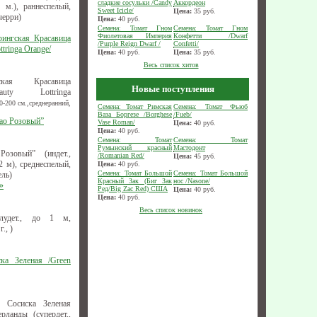
сладкие сосульки /Candy
Аккордеон
 м.), раннеспелый,
Sweet Icicle/
Цена:
35
руб.
черри)
Цена:
40
руб.
Семена: Томат Гном
Семена: Томат Гном
Фиолетовая Империя
Конфетти /Dwarf
рингская Красавица
/Purple Reign Dwarf /
Confetti/
tringa Оrange/
Цена:
40
руб.
Цена:
35
руб.
Весь список хитов
ская Красавица
Новые поступления
uty Lottringa
-200 см.,среднеранний,
Семена: Томат Римская
Семена: Томат Фьюб
Ваза Боргезе /Borghese
/Fueb/
рао Розовый”
Vase Roman/
Цена:
40
руб.
Цена:
40
руб.
Семена: Томат
Семена: Томат
Румынский красный
Мастодонт
озовый” (индет.,
/Romanian Red/
Цена:
45
руб.
 м), среднеспелый,
Цена:
40
руб.
Семена: Томат Большой
Семена: Томат Большой
ель)
Красный Зак (Биг Зак
нос /Nasone/
»
Ред/Big Zac Red) США
Цена:
40
руб.
Цена:
40
руб.
Весь список новинок
лудет., до 1 м,
., )
ка Зеленая /Green
 Сосиска Зеленая
ерланды (супердет.,