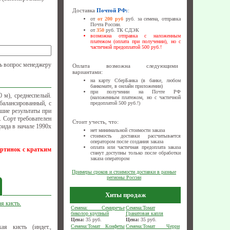
Доставка
Почтой РФ:
:
от
от 200 руб
руб. за семена, отправка
Почта России.
от
350
руб. ТК СДЭК
возможна отправка с наложенным
платежом (оплата при получении), но с
частичной предоплатой 500 руб.!
ь вопрос менеджеру
Оплата возможна следующими
вариантами:
на карту СберБанка (в банке, любом
банкомате, в онлайн приложении)
при получении на Почте РФ
 м), среднеспелый.
(наложенным платежом, но с частичной
балансированный, с
предоплатой 500 руб.!)
чшие результаты при
. Сорт требователен
Стоит учесть, что:
рида в начале 1990х
нет минимальной стоимости заказа
стоимость доставки рассчитывается
оператором после создания заказа
оплата или частичная предоплата заказа
артинок с кратким
станут доступны только после обработки
заказа оператором
Примеры сроков и стоимости доставки в разные
регионы России
Хиты продаж
я кисть.
Семена: Семиречье
Семена:Томат
биколор крупный
Гранатовая капля
Цена:
35
руб.
Цена:
35
руб.
ая кисть (индет.,
Семена:Томат Конфеты
Семена:Томат Черри