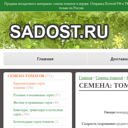
Продажа посадочного материала: семена томатов и перцев. Отправка Почтой РФ и 
только по России.
Главная
Доставк
СЕМЕНА ТОМАТОВ
(751)
Главная
/
Семена томатов
/
Красноплодные сорта
СЕМЕНА: ТО
томатов
(106)
Розовые и малиновые сорта
(87)
Желтые и оранжевые сорта
(40)
Биколоры, триколоры и полосатые
Овощи:
помидо
сорта
(106)
Белоплодные сорта томатов
(2)
Скорость созревания:
среднес