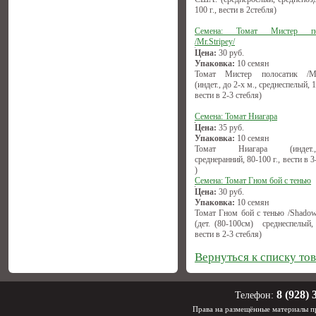
100 г., вести в 2стебля)
Семена: Томат Мистер по
/Mr.Stripey/
Цена:
30
руб.
Упаковка:
10 семян
Томат Мистер полосатик /Mr.
(индет., до 2-х м., среднеспелый, 1
вести в 2-3 стебля)
Семена: Томат Ниагара
Цена:
35
руб.
Упаковка:
10 семян
Томат Ниагара (индет.,(1
среднеранний, 80-100 г., вести в 3
)
Семена: Томат Гном бой с тенью
Цена:
30
руб.
Упаковка:
10 семян
Томат Гном бой с тенью /Shadow
(дет. (80-100см) среднеспелый, 
вести в 2-3 стебля)
Вернуться к списку то
8 (928) 
Телефон:
Права на размещённые материалы пр