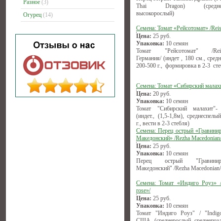
Разное
(3)
Thai Dragon) (среднесп
высокорослый)
Огурец
(14)
Семена: Томат «Рейсотомат» /Reis
Цена:
25
руб.
Упаковка:
10 семян
Томат "Рейсотомат" /Reise
Германия/ (индет , 180 см., сред
200-500 г., формировка в 2-3 сте
Семена: Томат «Сибирский малах
Цена:
20
руб.
Упаковка:
10 семян
Томат "Сибирский малахит"-
(индет., (1,5-1,8м), среднеспелы
г., вести в 2-3 стебля)
Семена: Перец острый «Гравини
Македонский» /Rezha Macedonian
Цена:
25
руб.
Упаковка:
10 семян
Перец острый "Гравиниро
Македонский" /Rezha Macedonian/
Семена: Томат «Индиго Роуз» /
rose»/
Цена:
25
руб.
Упаковка:
10 семян
Томат "Индиго Роуз" / "Indigo
США. (среднерослый, среднепозд