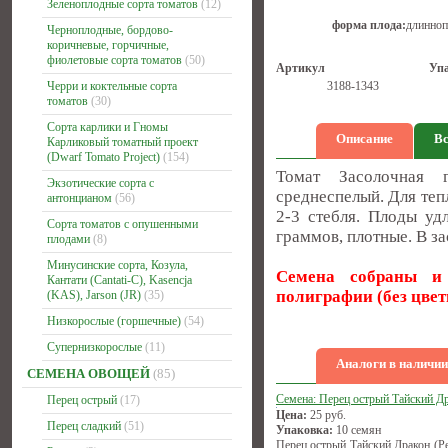
Зеленоплодные сорта томатов
(12)
форма плода:
длинно
Черноплодные, бордово-
коричневые, горчичные,
фиолетовые сорта томатов
(50)
Артикул
Уп
Черри и коктельные сорта
3188-1343
томатов
(30)
Сорта карлики и Гномы
Описание
Вс
Карликовый томатный проект
(Dwarf Tomato Project)
(154)
Томат Засолочная г
Экзотические сорта с
среднеспелый. Для теп
антонцианом
(56)
2-3 стебля. Плоды уд
Сорта томатов с опушенными
граммов, плотные. В з
плодами
(8)
Минусинские сорта, Козула,
Семена собраны и 
Кантати (Cantati-C), Kasencja
полиграфии
(без цве
(KAS), Jarson (JR)
(35)
Низкорослые (горшечные)
(54)
Супернизкорослые
(11)
Аналоги в наличии
СЕМЕНА ОВОЩЕЙ
(85)
Семена: Перец острый Тайский Д
Перец острый
(17)
Цена:
25
руб.
Перец сладкий
(51)
Упаковка:
10 семян
Перец острый Тайский Дракон (Pe