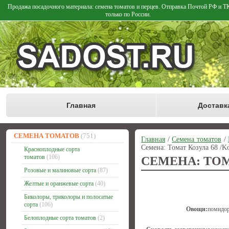
Продажа посадочного материала: семена томатов и перцев. Отправка Почтой РФ и 
только по России.
Главная
Доставк
СЕМЕНА ТОМАТОВ
(751)
Главная
/
Семена томатов
/
Семена: Томат Козула 68 /Ko
Красноплодные сорта
томатов
(106)
СЕМЕНА: ТОМА
Розовые и малиновые сорта
(87)
Желтые и оранжевые сорта
(40)
Биколоры, триколоры и полосатые
сорта
(106)
Овощи:
помидо
Белоплодные сорта томатов
(2)