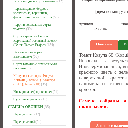
Скорость созревания:
раннесп
Зеленоплодные сорта томатов
(12)
Черноплодные, бордово-
форма плода:
округлы
коричневые, горчичные,
фиолетовые сорта томатов
(50)
Артикул
Упа
Черри и коктельные сорта
томатов
(30)
2239-504
Сорта карлики и Гномы
Карликовый томатный проект
Описание
Вс
(Dwarf Tomato Project)
(154)
Экзотические сорта с
Томат Козула 68 /Kozu
антонцианом
(56)
Янковски в резуль
Сорта томатов с опушенными
Индетерминантный, вы
плодами
(8)
красного цвета с зе
Минусинские сорта, Козула,
невероятной красоты
Кантати (Cantati-C), Kasencja
напоминают сливы ил
(KAS), Jarson (JR)
(35)
красота!
Низкорослые (горшечные)
(54)
Супернизкорослые
(11)
Семена собраны и 
полиграфии.
СЕМЕНА ОВОЩЕЙ
(85)
Перец острый
(17)
Перец сладкий
(51)
Аналоги в наличии