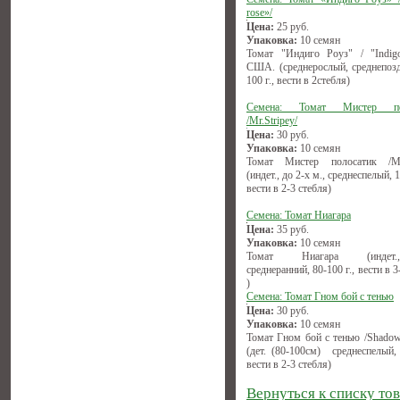
rose»/
Цена:
25
руб.
Упаковка:
10 семян
Томат "Индиго Роуз" / "Indigo
США. (среднерослый, среднепозд
100 г., вести в 2стебля)
Семена: Томат Мистер по
/Mr.Stripey/
Цена:
30
руб.
Упаковка:
10 семян
Томат Мистер полосатик /Mr.
(индет., до 2-х м., среднеспелый, 1
вести в 2-3 стебля)
Семена: Томат Ниагара
Цена:
35
руб.
Упаковка:
10 семян
Томат Ниагара (индет.,(1
среднеранний, 80-100 г., вести в 3
)
Семена: Томат Гном бой с тенью
Цена:
30
руб.
Упаковка:
10 семян
Томат Гном бой с тенью /Shadow
(дет. (80-100см) среднеспелый, 
вести в 2-3 стебля)
Вернуться к списку то