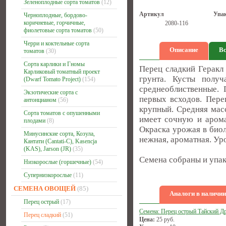
Зеленоплодные сорта томатов
(12)
Артикул
Упа
Черноплодные, бордово-
коричневые, горчичные,
2080-116
фиолетовые сорта томатов
(50)
Черри и коктельные сорта
Описание
Вс
томатов
(30)
Сорта карлики и Гномы
Перец сладкий Геракл
Карликовый томатный проект
грунта. Кусты получ
(Dwarf Tomato Project)
(154)
среднеоблиственные.
Экзотические сорта с
первых всходов. Пере
антонцианом
(56)
крупный. Средняя масс
Сорта томатов с опушенными
имеет сочную и арома
плодами
(8)
Окраска урожая в биол
Минусинские сорта, Козула,
нежная, ароматная. Ур
Кантати (Cantati-C), Kasencja
(KAS), Jarson (JR)
(35)
Семена собраны и упак
Низкорослые (горшечные)
(54)
Супернизкорослые
(11)
СЕМЕНА ОВОЩЕЙ
(85)
Аналоги в наличии
Перец острый
(17)
Семена: Перец острый Тайский Д
Перец сладкий
(51)
Цена:
25
руб.