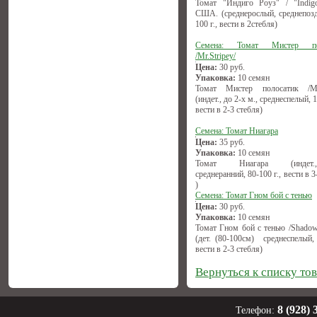
Томат "Индиго Роуз" / "Indigo
США. (среднерослый, среднепозд
100 г., вести в 2стебля)
Семена: Томат Мистер по
/Mr.Stripey/
Цена:
30
руб.
Упаковка:
10 семян
Томат Мистер полосатик /Mr.
(индет., до 2-х м., среднеспелый, 1
вести в 2-3 стебля)
Семена: Томат Ниагара
Цена:
35
руб.
Упаковка:
10 семян
Томат Ниагара (индет.,(1
среднеранний, 80-100 г., вести в 3
)
Семена: Томат Гном бой с тенью
Цена:
30
руб.
Упаковка:
10 семян
Томат Гном бой с тенью /Shadow
(дет. (80-100см) среднеспелый, 
вести в 2-3 стебля)
Вернуться к списку то
8 (928) 
Телефон: