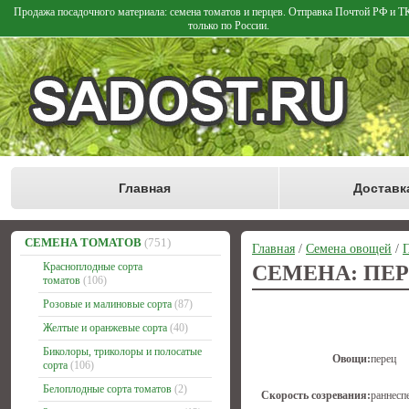
Продажа посадочного материала: семена томатов и перцев. Отправка Почтой РФ и 
только по России.
Главная
Доставк
СЕМЕНА ТОМАТОВ
(751)
Главная
/
Семена овощей
/
П
Красноплодные сорта
СЕМЕНА: ПЕР
томатов
(106)
Розовые и малиновые сорта
(87)
Желтые и оранжевые сорта
(40)
Биколоры, триколоры и полосатые
Овощи:
перец
сорта
(106)
Белоплодные сорта томатов
(2)
Скорость созревания:
раннесп