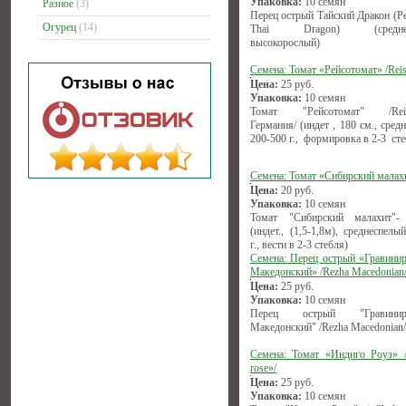
Упаковка:
10 семян
Разное
(3)
Перец острый Тайский Дракон (Pe
Огурец
(14)
Thai Dragon) (среднесп
высокорослый)
Семена: Томат «Рейсотомат» /Reis
Цена:
25
руб.
Упаковка:
10 семян
Томат "Рейсотомат" /Reise
Германия/ (индет , 180 см., сред
200-500 г., формировка в 2-3 сте
Семена: Томат «Сибирский малах
Цена:
20
руб.
Упаковка:
10 семян
Томат "Сибирский малахит"-
(индет., (1,5-1,8м), среднеспелы
г., вести в 2-3 стебля)
Семена: Перец острый «Гравини
Македонский» /Rezha Macedonian
Цена:
25
руб.
Упаковка:
10 семян
Перец острый "Гравиниро
Македонский" /Rezha Macedonian/
Семена: Томат «Индиго Роуз» /
rose»/
Цена:
25
руб.
Упаковка:
10 семян