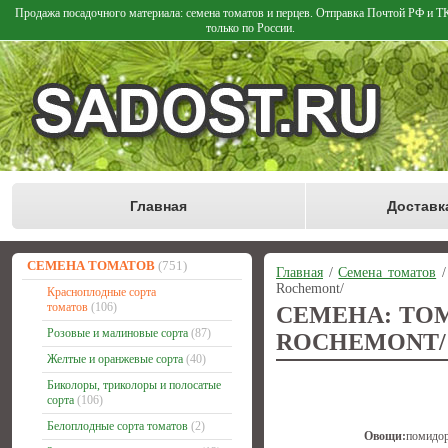
Продажа посадочного материала: семена томатов и перцев. Отправка Почтой РФ и 
только по России.
Главная
Доставк
СЕМЕНА ТОМАТОВ
(751)
Главная
/
Семена томатов
Rochemont/
Красноплодные сорта
томатов
(106)
СЕМЕНА: ТОМ
Розовые и малиновые сорта
(87)
ROCHEMONT/
Желтые и оранжевые сорта
(40)
Биколоры, триколоры и полосатые
сорта
(106)
Белоплодные сорта томатов
(2)
Овощи:
помидо