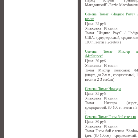
Перец острый "Гравиниро
Македонский" /Rezha Macedonian/
Семена: Томат «Индиго Роуз» /
rose»/
Цена:
25
руб.
Упаковка:
10 семян
Томат "Индиго Роуз" / "Indigo
США. (среднерослый, среднепозд
100 г., вести в 2стебля)
Семена: Томат Мистер по
/Mr.Stripey/
Цена:
30
руб.
Упаковка:
10 семян
Томат Мистер полосатик /Mr.
(индет., до 2-х м., среднеспелый, 1
вести в 2-3 стебля)
Семена: Томат Ниагара
Цена:
35
руб.
Упаковка:
10 семян
Томат Ниагара (индет.,(1
среднеранний, 80-100 г., вести в 3
)
Семена: Томат Гном бой с тенью
Цена:
30
руб.
Упаковка:
10 семян
Томат Гном бой с тенью /Shadow
(дет. (80-100см) среднеспелый, 