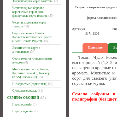
Зеленоплодные сорта томатов
(12)
Скорость созревания:
среднес
Черноплодные, бордово-
коричневые, горчичные,
фиолетовые сорта томатов
(50)
форма плода:
плоскоо
Черри и коктельные сорта
томатов
(30)
Артикул
Уп
Сорта карлики и Гномы
3171-1326
Карликовый томатный проект
(Dwarf Tomato Project)
(154)
Описание
Вс
Экзотические сорта с
антонцианом
(56)
Томат Чудо Рохемон
Сорта томатов с опушенными
высокорослый (1,8-2 
плодами
(8)
насыщенно красные с 
Минусинские сорта, Козула,
аромата. Мясистые и
Кантати (Cantati-C), Kasencja
(KAS), Jarson (JR)
(35)
сорт, для свежего уп
соусы и кетчупы.
Низкорослые (горшечные)
(54)
Супернизкорослые
(11)
Семена собраны и 
СЕМЕНА ОВОЩЕЙ
(85)
полиграфии
(без цве
Перец острый
(17)
Перец сладкий
(51)