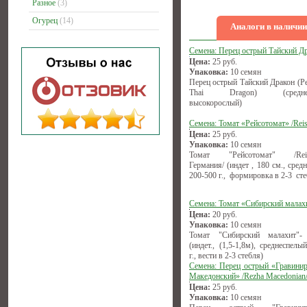
Разное
(3)
Огурец
(14)
Аналоги в наличии
Семена: Перец острый Тайский Д
Цена:
25
руб.
Упаковка:
10 семян
Перец острый Тайский Дракон (Pe
Thai Dragon) (среднесп
высокорослый)
Семена: Томат «Рейсотомат» /Reis
Цена:
25
руб.
Упаковка:
10 семян
Томат "Рейсотомат" /Reise
Германия/ (индет , 180 см., сред
200-500 г., формировка в 2-3 сте
Семена: Томат «Сибирский малах
Цена:
20
руб.
Упаковка:
10 семян
Томат "Сибирский малахит"-
(индет., (1,5-1,8м), среднеспелы
г., вести в 2-3 стебля)
Семена: Перец острый «Гравини
Македонский» /Rezha Macedonian
Цена:
25
руб.
Упаковка:
10 семян