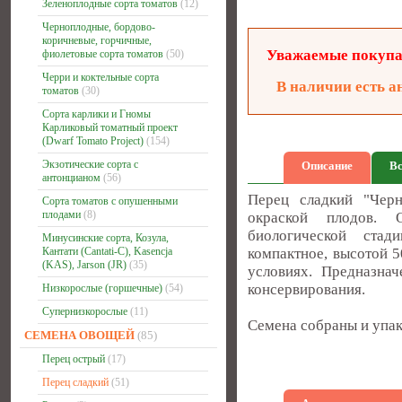
Зеленоплодные сорта томатов
(12)
Черноплодные, бордово-
коричневые, горчичные,
Уважаемые покупат
фиолетовые сорта томатов
(50)
Черри и коктельные сорта
В наличии есть а
томатов
(30)
Сорта карлики и Гномы
Карликовый томатный проект
(Dwarf Tomato Project)
(154)
Экзотические сорта с
Описание
Вс
антонцианом
(56)
Перец сладкий "Черн
Сорта томатов с опушенными
плодами
(8)
окраской плодов. 
биологической стад
Минусинские сорта, Козула,
Кантати (Cantati-C), Kasencja
компактное, высотой 5
(KAS), Jarson (JR)
(35)
условиях. Предназна
консервирования.
Низкорослые (горшечные)
(54)
Супернизкорослые
(11)
Семена собраны и упак
СЕМЕНА ОВОЩЕЙ
(85)
Перец острый
(17)
Перец сладкий
(51)