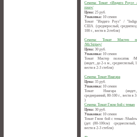
Семена: Томат «Индиго Роуз» /
rose»/
Цена:
25
руб.
Упаковка:
10 семян
Томат "Индиго Роуз" / "Indigo
США. (среднерослый, среднепозд
100 г., вести в 2стебля)
Семена: Томат Мистер по
/Mr.Stripey/
Цена:
30
руб.
Упаковка:
10 семян
Томат Мистер полосатик /Mr.
(индет., до 2-х м., среднеспелый, 1
вести в 2-3 стебля)
Семена: Томат Ниагара
Цена:
35
руб.
Упаковка:
10 семян
Томат Ниагара (индет.,(1
среднеранний, 80-100 г., вести в 3
)
Семена: Томат Гном бой с тенью
Цена:
30
руб.
Упаковка:
10 семян
Томат Гном бой с тенью /Shadow
(дет. (80-100см) среднеспелый, 
вести в 2-3 стебля)