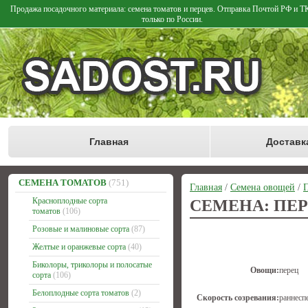
Продажа посадочного материала: семена томатов и перцев. Отправка Почтой РФ и 
только по России.
Главная
Доставк
СЕМЕНА ТОМАТОВ
(751)
Главная
/
Семена овощей
/
П
Красноплодные сорта
СЕМЕНА: ПЕ
томатов
(106)
Розовые и малиновые сорта
(87)
Желтые и оранжевые сорта
(40)
Биколоры, триколоры и полосатые
Овощи:
перец
сорта
(106)
Белоплодные сорта томатов
(2)
Скорость созревания:
раннесп