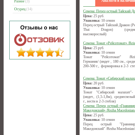
Аналоги в наличии
Разное
(3)
Огурец
(14)
Семена: Перец острый Тайский Д
Цена:
25
руб.
Упаковка:
10 семян
Перец острый Тайский Дракон (Pe
Thai Dragon) (среднесп
высокорослый)
Семена: Томат «Рейсотомат» /Reis
Цена:
25
руб.
Упаковка:
10 семян
Томат "Рейсотомат" /Reise
Германия/ (индет , 180 см., сред
200-500 г., формировка в 2-3 сте
Семена: Томат «Сибирский малах
Цена:
20
руб.
Упаковка:
10 семян
Томат "Сибирский малахит"-
(индет., (1,5-1,8м), среднеспелы
г., вести в 2-3 стебля)
Семена: Перец острый «Гравини
Македонский» /Rezha Macedonian
Цена:
25
руб.
Упаковка:
10 семян
Перец острый "Гравиниро
Македонский" /Rezha Macedonian/