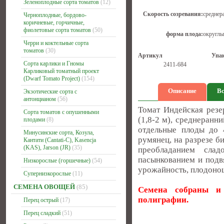
Зеленоплодные сорта томатов
(12)
Скорость созревания:
среднер
Черноплодные, бордово-
коричневые, горчичные,
фиолетовые сорта томатов
(50)
форма плода:
округлы
Черри и коктельные сорта
томатов
(30)
Артикул
Упа
Сорта карлики и Гномы
2411-684
Карликовый томатный проект
(Dwarf Tomato Project)
(154)
Описание
Вс
Экзотические сорта с
антонцианом
(56)
Томат Индейская резе
Сорта томатов с опушенными
(1,8-2 м), среднеранн
плодами
(8)
отдельные плоды до 
Минусинские сорта, Козула,
румянец, на разрезе 
Кантати (Cantati-C), Kasencja
(KAS), Jarson (JR)
(35)
преобладанием слад
пасынкованием и подв
Низкорослые (горшечные)
(54)
урожайность, плодоно
Супернизкорослые
(11)
СЕМЕНА ОВОЩЕЙ
(85)
Семена собраны и 
полиграфии.
Перец острый
(17)
Перец сладкий
(51)