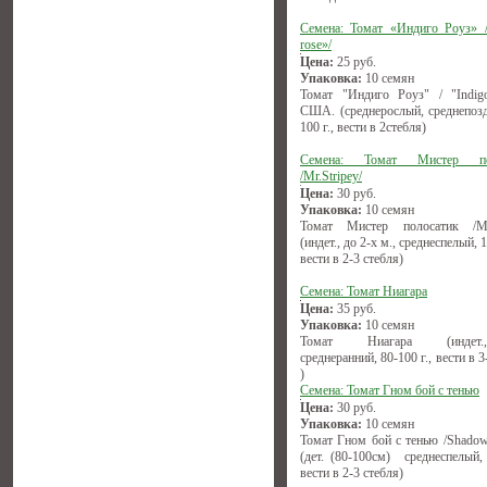
Семена: Томат «Индиго Роуз» /
rose»/
Цена:
25
руб.
Упаковка:
10 семян
Томат "Индиго Роуз" / "Indigo
США. (среднерослый, среднепозд
100 г., вести в 2стебля)
Семена: Томат Мистер по
/Mr.Stripey/
Цена:
30
руб.
Упаковка:
10 семян
Томат Мистер полосатик /Mr.
(индет., до 2-х м., среднеспелый, 1
вести в 2-3 стебля)
Семена: Томат Ниагара
Цена:
35
руб.
Упаковка:
10 семян
Томат Ниагара (индет.,(1
среднеранний, 80-100 г., вести в 3
)
Семена: Томат Гном бой с тенью
Цена:
30
руб.
Упаковка:
10 семян
Томат Гном бой с тенью /Shadow
(дет. (80-100см) среднеспелый, 
вести в 2-3 стебля)