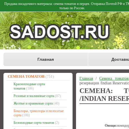
Продажа посадочного материала: семена томатов и перцев. Отправка Почтой РФ и 
только по России.
Главная
Доставк
СЕМЕНА ТОМАТОВ
(751)
Главная
/
Семена томатов
резервация /Indian Reservati
Красноплодные сорта
томатов
(106)
СЕМЕНА: Т
Розовые и малиновые сорта
(87)
/INDIAN RESE
Желтые и оранжевые сорта
(40)
Биколоры, триколоры и полосатые
сорта
(106)
Белоплодные сорта томатов
(2)
Овощи:
помидо