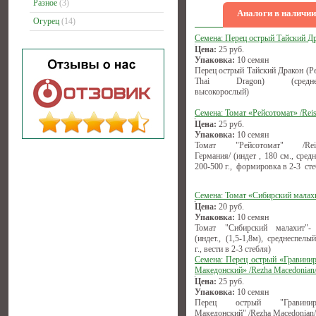
Разное
(3)
Аналоги в наличии
Огурец
(14)
Семена: Перец острый Тайский Д
Цена:
25
руб.
Упаковка:
10 семян
Перец острый Тайский Дракон (Pe
Thai Dragon) (среднесп
высокорослый)
Семена: Томат «Рейсотомат» /Reis
Цена:
25
руб.
Упаковка:
10 семян
Томат "Рейсотомат" /Reise
Германия/ (индет , 180 см., сред
200-500 г., формировка в 2-3 сте
Семена: Томат «Сибирский малах
Цена:
20
руб.
Упаковка:
10 семян
Томат "Сибирский малахит"-
(индет., (1,5-1,8м), среднеспелы
г., вести в 2-3 стебля)
Семена: Перец острый «Гравини
Македонский» /Rezha Macedonian
Цена:
25
руб.
Упаковка:
10 семян
Перец острый "Гравиниро
Македонский" /Rezha Macedonian/