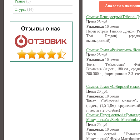
Разное
(3)
Аналоги в наличии
Огурец
(14)
Семена: Перец острый Тайский Д
Цена:
25
руб.
Упаковка:
10 семян
Перец острый Тайский Дракон (Pe
Thai Dragon) (среднесп
высокорослый)
Семена: Томат «Рейсотомат» /Reis
Цена:
25
руб.
Упаковка:
10 семян
Томат "Рейсотомат" /Reise
Германия/ (индет , 180 см., сред
200-500 г., формировка в 2-3 сте
Семена: Томат «Сибирский малах
Цена:
20
руб.
Упаковка:
10 семян
Томат "Сибирский малахит"-
(индет., (1,5-1,8м), среднеспелы
г., вести в 2-3 стебля)
Семена: Перец острый «Гравини
Македонский» /Rezha Macedonian
Цена:
25
руб.
Упаковка:
10 семян
Перец острый "Гравиниро
Македонский" /Rezha Macedonian/