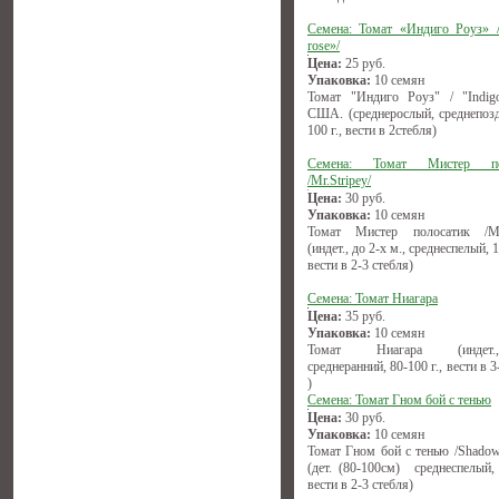
Семена: Томат «Индиго Роуз» /
rose»/
Цена:
25
руб.
Упаковка:
10 семян
Томат "Индиго Роуз" / "Indigo
США. (среднерослый, среднепозд
100 г., вести в 2стебля)
Семена: Томат Мистер по
/Mr.Stripey/
Цена:
30
руб.
Упаковка:
10 семян
Томат Мистер полосатик /Mr.
(индет., до 2-х м., среднеспелый, 1
вести в 2-3 стебля)
Семена: Томат Ниагара
Цена:
35
руб.
Упаковка:
10 семян
Томат Ниагара (индет.,(1
среднеранний, 80-100 г., вести в 3
)
Семена: Томат Гном бой с тенью
Цена:
30
руб.
Упаковка:
10 семян
Томат Гном бой с тенью /Shadow
(дет. (80-100см) среднеспелый, 
вести в 2-3 стебля)