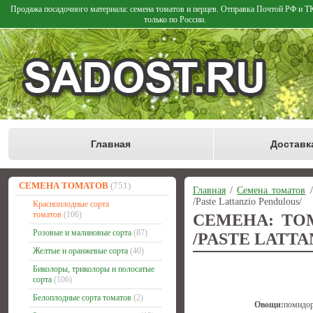
Продажа посадочного материала: семена томатов и перцев. Отправка Почтой РФ и 
только по России.
Главная
Доставк
СЕМЕНА ТОМАТОВ
(751)
Главная
/
Семена томатов
/Paste Lattanzio Pendulous/
Красноплодные сорта
томатов
(106)
СЕМЕНА: ТО
Розовые и малиновые сорта
(87)
/PASTE LATTA
Желтые и оранжевые сорта
(40)
Биколоры, триколоры и полосатые
сорта
(106)
Белоплодные сорта томатов
(2)
Овощи:
помидо