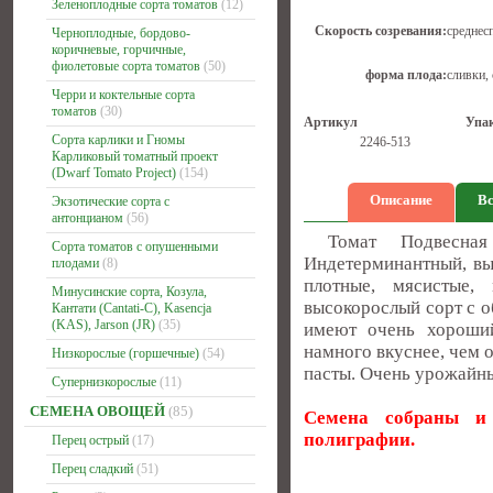
Зеленоплодные сорта томатов
(12)
Скорость созревания:
среднес
Черноплодные, бордово-
коричневые, горчичные,
фиолетовые сорта томатов
(50)
форма плода:
сливки,
Черри и коктельные сорта
томатов
(30)
Артикул
Упа
Сорта карлики и Гномы
2246-513
Карликовый томатный проект
(Dwarf Tomato Project)
(154)
Описание
Вс
Экзотические сорта с
антонцианом
(56)
Томат Подвесная 
Сорта томатов с опушенными
Индетерминантный, вы
плодами
(8)
плотные, мясистые,
Минусинские сорта, Козула,
высокорослый сорт с о
Кантати (Cantati-C), Kasencja
(KAS), Jarson (JR)
(35)
имеют очень хороший
намного вкуснее, чем
Низкорослые (горшечные)
(54)
пасты. Очень урожайны
Супернизкорослые
(11)
СЕМЕНА ОВОЩЕЙ
(85)
Семена собраны и 
полиграфии.
Перец острый
(17)
Перец сладкий
(51)