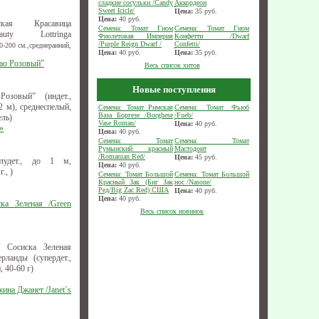
сладкие сосульки /Candy
Аккордеон
Sweet Icicle/
Цена:
35
руб.
Цена:
40
руб.
ская Красавица
Семена: Томат Гном
Семена: Томат Гном
uty Lottringa
Фиолетовая Империя
Конфетти /Dwarf
/Purple Reign Dwarf /
Confetti/
-200 см.,среднеранний,
Цена:
40
руб.
Цена:
35
руб.
рао Розовый”
Весь список хитов
Новые поступления
озовый” (индет.,
 м), среднеспелый,
Семена: Томат Римская
Семена: Томат Фьюб
Ваза Боргезе /Borghese
/Fueb/
ель)
Vase Roman/
Цена:
40
руб.
»
Цена:
40
руб.
Семена: Томат
Семена: Томат
Румынский красный
Мастодонт
/Romanian Red/
Цена:
45
руб.
лудет., до 1 м,
Цена:
40
руб.
., )
Семена: Томат Большой
Семена: Томат Большой
Красный Зак (Биг Зак
нос /Nasone/
Ред/Big Zac Red) США
Цена:
40
руб.
Цена:
40
руб.
ка Зеленая /Green
Весь список новинок
 Сосиска Зеленая
ерланды (супердет.,
, 40-60 г)
ина Джанет /Janet`s