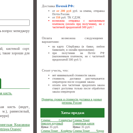
Доставка
Почтой РФ:
:
от
от 200 руб
руб. за семена, отправка
Почта России.
от
350
руб. ТК СДЭК
возможна отправка с наложенным
платежом (оплата при получении), но с
частичной предоплатой 500 руб.!
ь вопрос менеджеру
Оплата возможна следующими
вариантами:
на карту СберБанка (в банке, любом
й, кистевой сорт.
банкомате, в онлайн приложении)
н, такие хороши для
при получении на Почте РФ
(наложенным платежом, но с частичной
предоплатой 500 руб.!)
Стоит учесть, что:
нет минимальной стоимости заказа
стоимость доставки рассчитывается
оператором после создания заказа
оплата или частичная предоплата заказа
станут доступны только после обработки
заказа оператором
я кисть.
Примеры сроков и стоимости доставки в разные
регионы России
ая кисть (индет.,
 м.), раннеспелый,
Хиты продаж
черри)
Семена: Семиречье
Семена:Томат
биколор крупный
Гранатовая капля
рингская Красавица
Цена:
35
руб.
Цена:
35
руб.
tringa Оrange/
Семена:Томат Конфеты
Семена:Томат Черри