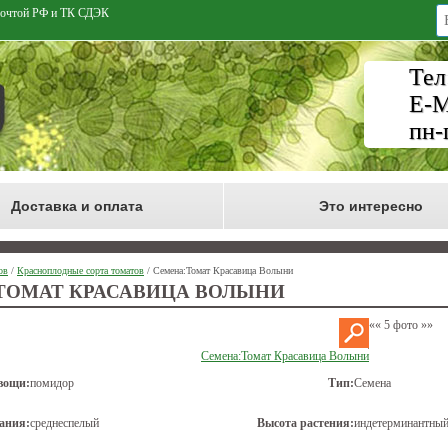
 Почтой РФ и ТК СДЭК
Тел
E-M
пн-
Доставка и оплата
Это интересно
ов
/
Красноплодные сорта томатов
/ Семена:Томат Красавица Волыни
ТОМАТ КРАСАВИЦА ВОЛЫНИ
««
5 фото
»»
Семена:Томат Красавица Волыни
вощи:
помидор
Тип:
Семена
ания:
среднеспелый
Высота растения:
индетерминантный