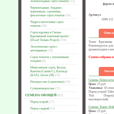
Зеленоплодные сорта томатов
(12)
форма п
Черноплодные, бордово-
коричневые, горчичные,
Артикул
фиолетовые сорта томатов
(50)
1699-151
Черри и коктельные сорта
томатов
(30)
Сорта карлики и Гномы
Описа
Карликовый томатный проект
(Dwarf Tomato Project)
(154)
Томат Красавица 
Рекомендуется для 
Экзотические сорта с
цельноплодного кон
антонцианом
(56)
Сорта томатов с опушенными
Семена собраны и
плодами
(8)
Минусинские сорта, Козула,
Аналог
Кантати (Cantati-C), Kasencja
(KAS), Jarson (JR)
(35)
Семена: Перец ост
Низкорослые (горшечные)
(54)
Цена:
25
руб.
Упаковка:
10 семя
Супернизкорослые
(11)
Перец острый Тайск
СЕМЕНА ОВОЩЕЙ
(85)
Thai Dragon)
высокорослый)
Перец острый
(17)
Семена: Томат «Рей
Перец сладкий
(51)
Цена:
25
руб.