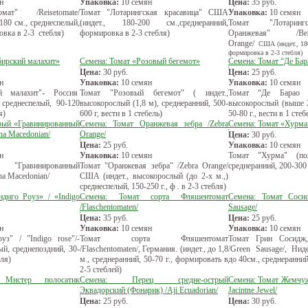
н
Упаковка:
10 семян
Цена:
35
руб.
мат" /Reisetomate/
Томат "Лотарингская красавица" США
Упаковка:
10 семян
 180 см., среднеспелый,
(индет., 180-200 см.,среднеранний,
Томат "Лотаринг
овка в 2-3 стебля)
формировка в 2-3 стебля)
Оранжевая" /Bea
Оrange/
США (индет., 180
формировка в 2-3 стебля)
бирский малахит»
Семена: Томат «Розовый бегемот»
Семена: Томат “Де Ба
Цена:
30
руб.
Цена:
25
руб.
н
Упаковка:
10 семян
Упаковка:
10 семян
й малахит"- Россия
Томат "Розовый бегемот" ( индет.,
Томат “Де Барао Р
), среднеспелый, 90-120
высокорослый (1,8 м), среднеранний, 500-
высокорослый (выше 2
я)
600 г, вести в 1 стебель)
50-80 г., вести в 1 стеб
рый «Гравинированный
Семена: Томат Оранжевая зебра /Zebra
Семена: Томат «Хурма
ha Macedonian/
Orange/
Цена:
30
руб.
Цена:
25
руб.
Упаковка:
10 семян
н
Упаковка:
10 семян
Томат "Хурма" (по
"Гравинированный
Томат "Оранжевая зебра" /Zebra Orange/
среднеранний, 200-300 г
a Macedonian/
США (индет., высокорослый (до 2-х м.,)
среднеспелый, 150-250 г., ф . в 2-3 стебля)
диго Роуз» / «Indigo
Семена: Томат сорта Фляшентомат
Семена: Томат Сосис
/Flaschentomaten/
Sausage/
Цена:
35
руб.
Цена:
25
руб.
н
Упаковка:
10 семян
Упаковка:
10 семян
з" / "Indigo rose"/-
Томат сорта Фляшентомат
Томат Грин Сосидж,
й, среднепоздний, 30-
/Flaschentomaten/, Германия. (индет., до 1,8
/Green Sausage/, Нид
бля)
м., среднеранний, 50-70 г., формировать в
до 40см., среднеранний
2-5 стеблей)
 Мистер полосатик
Семена: Перец средне-острый
Семена: Томат Жемчуж
Эквадорский (Фонарик) /Aji Ecuadorian/
Jacintne Jewel/
Цена:
25
руб.
Цена:
30
руб.