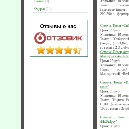
Упаковка:
10 семя
Разное
(3)
Томат "Рейсото
Огурец
(14)
Германия/ (индет ,
200-500 г., формир
Семена: Томат «Си
Цена:
20
руб.
Упаковка:
10 семя
Томат "Сибирски
(индет., (1,5-1,8м
г., вести в 2-3 стебл
Семена: Перец ост
Македонский» /Rez
Цена:
25
руб.
Упаковка:
10 семя
Перец острый 
Македонский" /Rezh
Семена: Томат «Ин
rose»/
Цена:
25
руб.
Упаковка:
10 семя
Томат "Индиго Роу
США. (среднерослы
100 г., вести в 2сте
Семена: Томат
/Mr.Stripey/
Цена:
30
руб.