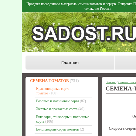
Продажа посадочного материала: семена томатов и перцев. Отправка
только по России.
Главная
СЕМЕНА ТОМАТОВ
(751)
Главная
/
Семена томат
СЕМЕНА:
Красноплодные сорта
томатов
(106)
Розовые и малиновые сорта
(87)
Желтые и оранжевые сорта
(40)
О
Биколоры, триколоры и полосатые
сорта
(106)
Скорость созрев
Белоплодные сорта томатов
(2)