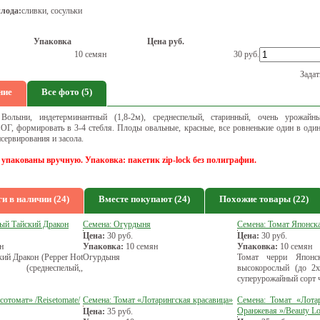
лода:
сливки, сосульки
Упаковка
Цена руб.
10 семян
30
руб.
Задат
ние
Все фото (5)
Волыни, индетерминантный (1,8-2м), среднеспелый, старинный, очень урожайны
ОГ, формировать в 3-4 стебля. Плоды овальные, красные, все ровненькие один в оди
сервирования и засола.
 упакованы вручную. Упаковка: пакетик zip-lock без полиграфии.
и в наличии (24)
Вместе покупают (24)
Похожие товары (22)
рый Тайский Дракон
Семена: Огурдыня
Семена: Томат Японска
Цена:
30
руб.
Цена:
30
руб.
н
Упаковка:
10 семян
Упаковка:
10 семян
ий Дракон (Pepper Hot
Огурдыня
Томат черри Японск
 (среднеспелый,,
высокорослый (до 2х
суперурожайный сорт 
сотомат» /Reisetomate/
Семена: Томат «Лотарингская красавица»
Семена: Томат «Лота
Оранжевая »/Beauty Lot
Цена:
35
руб.