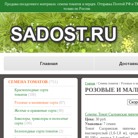
Продажа посадочного материала: семена томатов и перцев. Отправка Почтой РФ и 
только по России.
Главная
Доставк
СЕМЕНА ТОМАТОВ
(751)
Главная
/ Семена томатов / Розовые и м
РОЗОВЫЕ И МАЛ
Красноплодные сорта
томатов
(106)
Розовые и малиновые сорта
(87)
Желтые и оранжевые сорта
(40)
Семена: Томат Сызранская пипоч
Биколоры, триколоры и полосатые
Цена:
30
руб.
сорта
(106)
Упаковка:
7 семян
Томат Сызранская пипочка (
Белоплодные сорта томатов
(2)
высокорослый (1,6-1,8 м), средн
80-100 г., вести в 3-4 стебля)