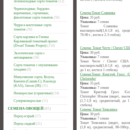
Зеленоплодные сорта томатов
(12)
Черноплодные, бордово-
Семена:Томат Славянка
коричневые, горчичные,
фиолетовые сорта томатов
(50)
Цена:
35
руб.
Упаковка:
7 семян
Черри и коктельные сорта
Томат Славянка (ин
томатов
(30)
высокорослый(1,6-1,8 м), средн
70-90 г., вести в 2-3 стебля)
Сорта карлики и Гномы
Карликовый томатный проект
(Dwarf Tomato Project)
(154)
Семена: Томат Честе / Cheste/ С
Цена:
30
руб.
Экзотические сорта с
Упаковка:
7 семян
антонцианом
(56)
Томат Честе / Cheste/ США (
Сорта томатов с опушенными
высокорослый(1,6-1,8 м), средн
плодами
(8)
до 1 кг, вести в 1 стебель)
Семена:Томат Кристоф Гросс /G
Минусинские сорта, Козула,
Christophe/
Кантати (Cantati-C), Kasencja
Цена:
35
руб.
(KAS), Jarson (JR)
(35)
Упаковка:
7 семян
Томат Кристоф Гросс /Gr
Низкорослые (горшечные)
(54)
Christophe/ Италия (индет., выс
Супернизкорослые
(11)
(1,7-1,9 м), среднеспелый, до 1
стебель)
СЕМЕНА ОВОЩЕЙ
(85)
Семена: Томат Топклипса
Цена:
30
руб.
Перец острый
(17)
Упаковка:
7 семян
Томат Топклипса (индет., высо
Перец сладкий
(51)
(1,8 м), среднеспелый, 80-100гр.