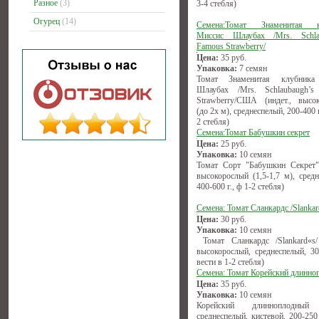
Разное
(3)
3-4 стебля)
Огурец
(14)
Семена:Томат Знаменитая к
Миссис Шлаубах /Mrs. Schlau
Famous Strawberry/
Цена:
35
руб.
Упаковка:
7 семян
Томат Знаменитая клубника
Шлаубах /Mrs. Schlaubaugh’s
Strawberry/США (индет., высо
(до 2х м), среднеспелый, 200-400 г.
2 стебля)
Семена:Томат Бабушкин секрет
Цена:
25
руб.
Упаковка:
10 семян
Томат Сорт "Бабушкин Секрет" 
высокорослый (1,5-1,7 м), средн
400-600 г., ф 1-2 стебля)
Семена: Томат Сланкардс /Slankar
Цена:
30
руб.
Упаковка:
10 семян
Томат Сланкардс /Slankard«s/ 
высокорослый, среднеспелый, 300
вести в 1-2 стебля)
Семена: Томат Корейский длинно
Цена:
35
руб.
Упаковка:
10 семян
Корейский длинноплодный 
среднеспелый, кистевой, 200-250 