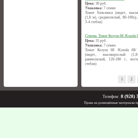
Цена:
30
руб.
Упаковка:
7 семян
Томат Топклипса (индет., высо
(1,8 м), среднеспелый, 80-100гр.
3-4 стебля)
Семена: Томат Козула 68 /Kozula 
Цена:
35
руб.
Упаковка:
7 семян
Томат Козула 68 /Kozula 68/
(индет., высокорослый (1,
раннеспелый, 120-180 г., вес
стебля)
1
2
8 (928) 
Телефон:
Права на размещённые материалы пр