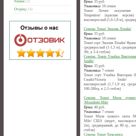
Разное
(3)
Цена:
35
руб.
Упаковка:
10 семян
Огурец
(14)
Томат Летнее искушение 
Temptation/ (красная версия) 
высокорослый (1,6-1,8 м), средне
Семена: Томат Эмалия /Emalia/
Цена:
35
руб.
Упаковка:
10 семян
Томат сорт Эмалия /Emalia/ Франци
среднерослый (1-1,3 м), среднера
30г, в 3-4 стебля)
Семена: Томат Улыбка Виктории /
Smille/
Цена:
35
руб.
Упаковка:
7 семян
Томат сорт Улыбка Виктории /
Смайл/Victoria Smile/ (
высокорослый (1,7-1,9 м), средн
100-200гр, в 2-3 стебля)
Семена: Томат Миля лунног
/Moonlight Mile/
Цена:
40
руб.
Упаковка:
7 семян
Томат Миля лунного света /M
Mile/ США (индет., высокоросл
2м), среднеранний, до 80 гр., ве
стебля)
Семена: Томат Топклипса