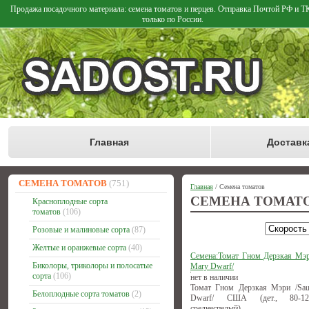
Продажа посадочного материала: семена томатов и перцев. Отправка Почтой РФ и 
только по России.
Главная
Доставк
СЕМЕНА ТОМАТОВ
(751)
Главная
/ Семена томатов
СЕМЕНА ТОМАТ
Красноплодные сорта
томатов
(106)
Розовые и малиновые сорта
(87)
Желтые и оранжевые сорта
(40)
Семена:Томат Гном Дерзкая Мэр
Биколоры, триколоры и полосатые
Mary Dwarf/
сорта
(106)
нет в наличии
Томат Гном Дерзкая Мэри /Sa
Белоплодные сорта томатов
(2)
Dwarf/ США (дет., 80-12
среднеспелый)