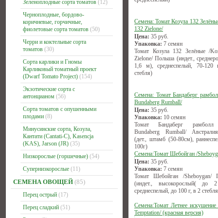
Зеленоплодные сорта томатов
(12)
Черноплодные, бордово-
Семена: Томат Козула 132 Зелёны
коричневые, горчичные,
132 Zielone/
фиолетовые сорта томатов
(50)
Цена:
35
руб.
Черри и коктельные сорта
Упаковка:
7 семян
томатов
(30)
Томат Козула 132 Зелёные /Ko
Zielone/ Польша (индет., среднер
Сорта карлики и Гномы
1,6 м), среднеспелый, 70-120 
Карликовый томатный проект
стебля)
(Dwarf Tomato Project)
(154)
Экзотические сорта с
Семена: Томат Бандаберг рамбол
антонцианом
(56)
Bundaberg Rumball/
Сорта томатов с опушенными
Цена:
35
руб.
плодами
(8)
Упаковка:
10 семян
Томат Бандаберг рамболл
Минусинские сорта, Козула,
Bundaberg Rumball/ Австрал
Кантати (Cantati-C), Kasencja
(дет., штамб (50-80см), раннесп
(KAS), Jarson (JR)
(35)
100г)
Семена:Томат Шебойган /Sheboyg
Низкорослые (горшечные)
(54)
Цена:
35
руб.
Супернизкорослые
(11)
Упаковка:
7 семян
Томат Шебойган /Sheboygan/ 
СЕМЕНА ОВОЩЕЙ
(85)
(индет., высокорослый( до 
среднеспелый, до 100 г, в 2 стебля
Перец острый
(17)
Семена:Томат Летнее искушение
Перец сладкий
(51)
Temptation/ (красная версия)