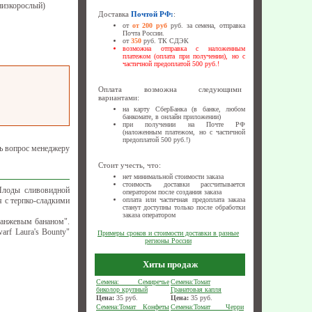
низкорослый)
Доставка
Почтой РФ:
:
от
от 200 руб
руб. за семена, отправка
Почта России.
от
350
руб. ТК СДЭК
возможна отправка с наложенным
платежом (оплата при получении), но с
частичной предоплатой 500 руб.!
Оплата возможна следующими
вариантами:
на карту СберБанка (в банке, любом
банкомате, в онлайн приложении)
при получении на Почте РФ
(наложенным платежом, но с частичной
предоплатой 500 руб.!)
ь вопрос менеджеру
Стоит учесть, что:
нет минимальной стоимости заказа
стоимость доставки рассчитывается
Плоды сливовидной
оператором после создания заказа
я с терпко-сладкими
оплата или частичная предоплата заказа
станут доступны только после обработки
заказа оператором
ранжевым бананом".
rf Laura's Bounty"
Примеры сроков и стоимости доставки в разные
регионы России
Хиты продаж
Семена: Семиречье
Семена:Томат
биколор крупный
Гранатовая капля
Цена:
35
руб.
Цена:
35
руб.
Семена:Томат Конфеты
Семена:Томат Черри