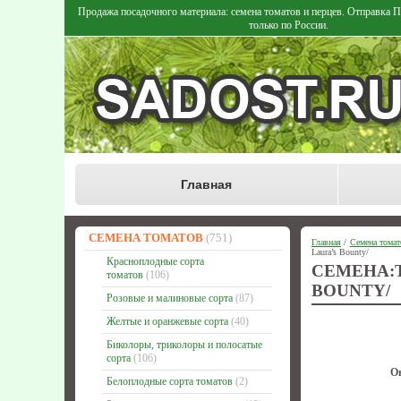
Продажа посадочного материала: семена томатов и перцев. Отправка
только по России.
Главная
СЕМЕНА ТОМАТОВ
(751)
Главная
/
Семена томат
Laura’s Bounty/
Красноплодные сорта
СЕМЕНА:
томатов
(106)
BOUNTY/
Розовые и малиновые сорта
(87)
Желтые и оранжевые сорта
(40)
Биколоры, триколоры и полосатые
сорта
(106)
О
Белоплодные сорта томатов
(2)