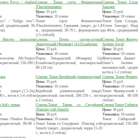
диго Роуз» / «Indigo
Семена: Томат сорта Фляшентомат
Семена: Томат Сосис
/Flaschentomaten/
Sausage/
Цена:
35
руб.
Цена:
25
руб.
н
Упаковка:
10 семян
Упаковка:
10 семян
з" / "Indigo rose"/-
Томат сорта Фляшентомат
Томат Грин Сосидж,
й, среднепоздний, 30-
/Flaschentomaten/, Германия. (индет., до 1,8
/Green Sausage/, Нид
бля)
м., среднеранний, 50-70 г., формировать в
до 40см., среднеранний
2-5 стеблей)
 Мистер полосатик
Семена: Перец средне-острый
Семена: Томат Жемчуж
Эквадорский (Фонарик) /Aji Ecuadorian/
Jacintne Jewel/
Цена:
25
руб.
Цена:
30
руб.
н
Упаковка:
10 семян
Упаковка:
10 семян
осатик /Mr.Stripey/
Перец Эквадорский (Фонарик) /Aji
Жемчужина Джанет 
среднеспелый, 150-200 г,
Ecuadorian/(среднеспелый, высокорослый
/Janet`s Jacintne
80-120 см)
высокорослый, средне
вести в 1-2 стебля)
гара
Семена: Томат Корейский длинноплодный
Семена: Томат Францу
Цена:
35
руб.
Цена:
35
руб.
н
Упаковка:
10 семян
Упаковка:
10 семян
(индет.,(1,5-2м),
Корейский длинноплодный (индет,
Томат Французский гр
0 г., вести в 3-4 стебля
среднеспелый, кистевой, 200-250 г., вести
среднеспелый, 80-10
в 2 стебля).
стебля)
 бой с тенью
Семена:Томат Танцы со Смурфами
Семена:Томат Сибирск
/Dancing with Smurfs/
Цена:
30
руб.
н
Цена:
30
руб.
Упаковка:
10 семян
тенью /Shadow Boxing/
Упаковка:
10 семян
Томат Сибирский 
реднеспелый, 80-90 г,
Томат Танцы со Смурфами /Dancing with
среднеспелый, 150-300 г
Smurfs/ (индет., среднеспелый, черри 15-20
г., вести в 2 стебля)
 товаров раздела