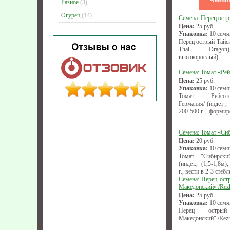
Разное
(3)
Огурец
(14)
Семена: Перец ост
Цена:
25
руб.
Упаковка:
10 семя
Перец острый Тайск
Thai Dragon)
высокорослый)
Семена: Томат «Рей
Цена:
25
руб.
Упаковка:
10 семя
Томат "Рейсото
Германия/ (индет ,
200-500 г., формир
Семена: Томат «Си
Цена:
20
руб.
Упаковка:
10 семя
Томат "Сибирски
(индет., (1,5-1,8м
г., вести в 2-3 стебл
Семена: Перец ост
Македонский» /Rez
Цена:
25
руб.
Упаковка:
10 семя
Перец острый 
Македонский" /Rezh