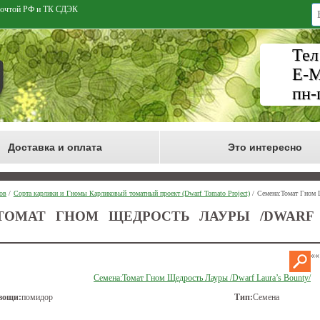
 Почтой РФ и ТК СДЭК
Тел
E-M
пн-
Доставка и оплата
Это интересно
ов
/
Сорта карлики и Гномы Карликовый томатный проект (Dwarf Tomato Project)
/ Семена:Томат Гном 
ТОМАТ ГНОМ ЩЕДРОСТЬ ЛАУРЫ /DWARF 
««
Семена:Томат Гном Щедрость Лауры /Dwarf Laura’s Bounty/
вощи:
помидор
Тип:
Семена