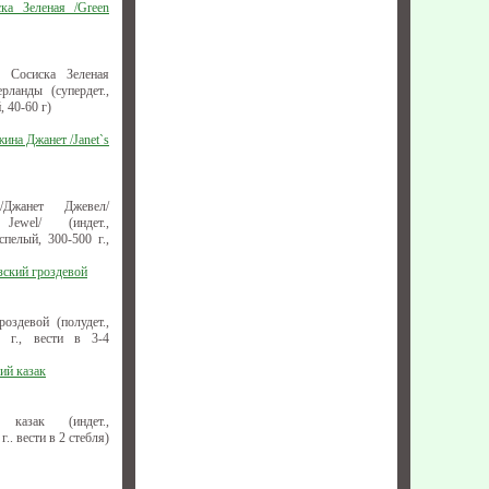
ка Зеленая /Green
 Сосиска Зеленая
ерланды (супердет.,
, 40-60 г)
ина Джанет /Janet`s
/Джанет Джевел/
 Jewel/ (индет.,
спелый, 300-500 г.,
зский гроздевой
оздевой (полудет.,
0 г., вести в 3-4
ий казак
казак (индет.,
.. вести в 2 стебля)