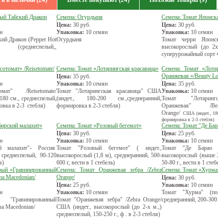
рый Тайский Дракон
Семена: Огурдыня
Семена: Томат Японска
Цена:
30
руб.
Цена:
30
руб.
н
Упаковка:
10 семян
Упаковка:
10 семян
ий Дракон (Pepper Hot
Огурдыня
Томат черри Японск
 (среднеспелый,,
высокорослый (до 2х
суперурожайный сорт 
сотомат» /Reisetomate/
Семена: Томат «Лотарингская красавица»
Семена: Томат «Лота
Оранжевая »/Beauty Lot
Цена:
35
руб.
н
Упаковка:
10 семян
Цена:
35
руб.
мат" /Reisetomate/
Томат "Лотарингская красавица" США
Упаковка:
10 семян
 180 см., среднеспелый,
(индет., 180-200 см.,среднеранний,
Томат "Лотаринг
овка в 2-3 стебля)
формировка в 2-3 стебля)
Оранжевая" /Bea
Оrange/
США (индет., 180
формировка в 2-3 стебля)
бирский малахит»
Семена: Томат «Розовый бегемот»
Семена: Томат “Де Ба
Цена:
30
руб.
Цена:
25
руб.
н
Упаковка:
10 семян
Упаковка:
10 семян
й малахит"- Россия
Томат "Розовый бегемот" ( индет.,
Томат “Де Барао Р
), среднеспелый, 90-120
высокорослый (1,8 м), среднеранний, 500-
высокорослый (выше 2
я)
600 г, вести в 1 стебель)
50-80 г., вести в 1 стеб
рый «Гравинированный
Семена: Томат Оранжевая зебра /Zebra
Семена: Томат «Хурма
ha Macedonian/
Orange/
Цена:
30
руб.
Цена:
25
руб.
Упаковка:
10 семян
н
Упаковка:
10 семян
Томат "Хурма" (по
"Гравинированный
Томат "Оранжевая зебра" /Zebra Orange/
среднеранний, 200-300 г
a Macedonian/
США (индет., высокорослый (до 2-х м.,)
среднеспелый, 150-250 г., ф . в 2-3 стебля)