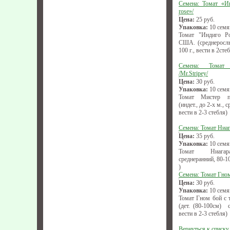
Семена: Томат «Ин
rose»/
Цена:
25
руб.
Упаковка:
10 семя
Томат "Индиго Роу
США. (среднерослы
100 г., вести в 2сте
Семена: Томат
/Mr.Stripey/
Цена:
30
руб.
Упаковка:
10 семя
Томат Мистер пол
(индет., до 2-х м., 
вести в 2-3 стебля)
Семена: Томат Ниа
Цена:
35
руб.
Упаковка:
10 семя
Томат Ниагара 
среднеранний, 80-10
)
Семена: Томат Гном
Цена:
30
руб.
Упаковка:
10 семя
Томат Гном бой с 
(дет. (80-100см) с
вести в 2-3 стебля)
Вернуться к списку