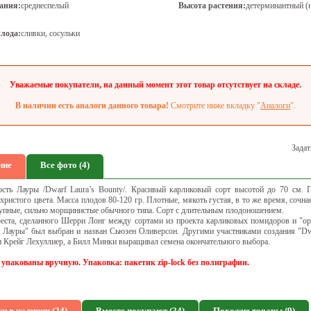
ания:
среднеспелый
Высота растения:
детерминантный (
лода:
сливки, сосульки
Уважаемые покупатели, на данный момент этот товар отсутствует на складе.
В наличии есть аналоги данного товара!
Смотрите ниже вкладку "
Аналоги
".
Задат
ние
Все фото (4)
сть Лауры /Dwarf Laura’s Bounty/. Красивый карликовый сорт высотой до 70 см. 
ристого цвета. Масса плодов 80-120 гр. Плотные, мякоть густая, в то же время, сочна
рупные, сильно морщинистые обычного типа. Сорт с длительным плодоношением.
реста, сделанного Шерри Лонг между сортами из проекта карликовых помидоров и "о
 Лауры" был выбран и назван Сьюзен Оливерсон. Другими участниками создания "Dwa
и Крейг Лехуллиер, а Билл Минки выращивал семена окончательного выбора.
 упакованы вручную. Упаковка: пакетик zip-lock без полиграфии.
и в наличии (24)
Вместе покупают (24)
Похожие товары (9)