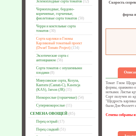
Зеленоплодные сорта томатов
(12)
Скорость созрев
Черноплодные, бордово-
коричневые, горчичные,
форма п
фиолетовые сорта томатов
(50)
Черри и коктельные сорта
томатов
(30)
Сорта карлики и Гномы
Карликовый томатный проект
(Dwarf Tomato Project)
(154)
Экзотические сорта с
антонцианом
(56)
Сорта томатов с опушенными
Описа
плодами
(8)
Минусинские сорта, Козула,
Томат Гном Щедро
Кантати (Cantati-C), Kasencja
формы, оранжево-ох
(KAS), Jarson (JR)
(35)
нотками. Листья к
Сорт получен из к
Низкорослые (горшечные)
(54)
"Щедрость карлика
Супернизкорослые
(11)
были Дэн Фоллетт 
СЕМЕНА ОВОЩЕЙ
(85)
Семена собраны и
Перец острый
(17)
Перец сладкий
(51)
Аналог