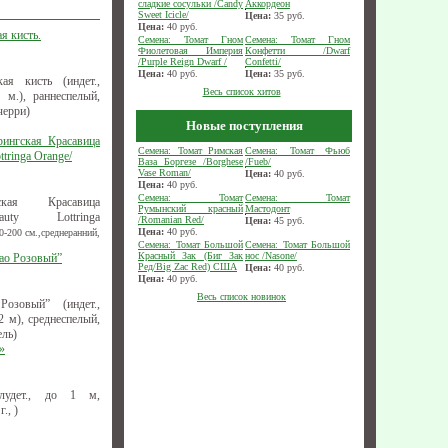
сладкие сосульки /Candy
Аккордеон
Sweet Icicle/
Цена:
35
руб.
Цена:
40
руб.
я кисть.
Семена: Томат Гном
Семена: Томат Гном
Фиолетовая Империя
Конфетти /Dwarf
/Purple Reign Dwarf /
Confetti/
Цена:
40
руб.
Цена:
35
руб.
ая кисть (индет.,
Весь список хитов
 м.), раннеспелый,
черри)
Новые поступления
рингская Красавица
Семена: Томат Римская
Семена: Томат Фьюб
tringa Оrange/
Ваза Боргезе /Borghese
/Fueb/
Vase Roman/
Цена:
40
руб.
Цена:
40
руб.
Семена: Томат
Семена: Томат
ская Красавица
Румынский красный
Мастодонт
uty Lottringa
/Romanian Red/
Цена:
45
руб.
Цена:
40
руб.
-200 см.,среднеранний,
Семена: Томат Большой
Семена: Томат Большой
Красный Зак (Биг Зак
нос /Nasone/
рао Розовый”
Ред/Big Zac Red) США
Цена:
40
руб.
Цена:
40
руб.
Весь список новинок
озовый” (индет.,
 м), среднеспелый,
ель)
»
лудет., до 1 м,
., )