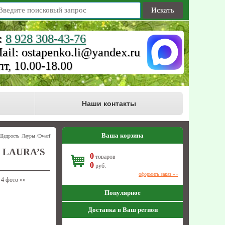
Искать
:
8 928 308-43-76
ail: ostapenko.li@yandex.ru
пт, 10.00-18.00
Наши контакты
Ваша корзина
Щедрость Лауры /Dwarf
LAURA’S
0
товаров
0
руб.
оформить заказ »»
4 фото
»»
Популярное
Доставка в Ваш регион