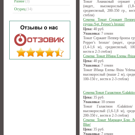
Разное
(3)
Томат Ананасный сержант 
(индет., высокорослый (1,8
Огурец
(14)
среднеспелый, 200-350 гр., вес
стебля)
Семена: Томат Сержант Пеппе
груша /Sgt. Pepper’s bronze/
Цена:
40
руб.
Упаковка:
7 семян
Томат Сержант Пеппер бронза гру
Pepper’s bronze/ (индет., сред
(1,4-1,6 м), среднеспелый, 100
вести в 2-3 стебля)
Семена: Томат Ибица Елены /Ibiza
Цена:
40
руб.
Упаковка:
7 семян
Томат Ибица Елены /Ibiza Yelena/
высокорослый (выше 2 м), средн
100-150 г., вести в 2-3 стебля)
Семена:Томат Галактион /Galaktio
Цена:
35
руб.
Упаковка:
10 семян
Томат Галактион /Galaktion/ 
высокорослый (1,6-1,8 м), средн
200-350 г., вести в 2-3 стебля)
Семена: Томат Марманд Блю /
Blue/
Цена:
35
руб.
Упаковка:
7 семян