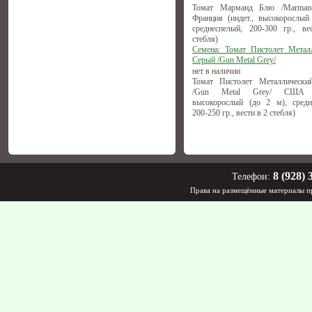
Томат Марманд Блю /Marmand
Франция (индет., высокорослый 
среднеспелый, 200-300 гр., в
стебля)
Семена: Томат Пистолет Метал
Серый /Gun Metal Grey/
нет в наличии
Томат Пистолет Металлически
/Gun Metal Grey/ США (и
высокорослый (до 2 м), средн
200-250 гр., вести в 2 стебля)
8 (928) 
Телефон:
Права на размещённые материалы пр