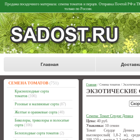
Продажа посадочного материала: семена томатов и перцев. Отправка Почтой РФ и 
только по России.
Главная
Доставк
СЕМЕНА ТОМАТОВ
(751)
Главная
/ Семена томатов / Экзотически
ЭКЗОТИЧЕСКИЕ 
Красноплодные сорта
томатов
(106)
Розовые и малиновые сорта
(87)
Желтые и оранжевые сорта
(40)
Семена: Томат Сердце Дениса
Биколоры, триколоры и полосатые
Цена:
40
руб.
сорта
(106)
Упаковка:
10 семян
Томат Сердце Дениса (и
Белоплодные сорта томатов
(2)
высокорослый( 1,8-2 м), средн
100-150 г., вести в 2-3 стебля)