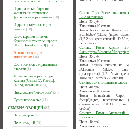
Зеленоплодные сорта томатов
(12)
Черноплодные, бордово-
Семена: Томат Боске синий шмель
коричневые, горчичные,
Blue Bumblebee/
фиолетовые сорта томатов
(50)
Цена:
35
руб.
Черри и коктельные сорта
Упаковка:
10 семян
томатов
(30)
Томат Боске Синий Шмель /Bos
Bumblebee/ (США) (индет., высо
Сорта карлики и Гномы
(1,7-2 м), среднеспелый, 40-50 г.
Карликовый томатный проект
2-3 стебля)
(Dwarf Tomato Project)
(154)
Семена: Томат Карлик пи
Альмоуэра /Almouera Midget pigm
Экзотические сорта с
Цена:
35
руб.
антонцианом
(56)
Упаковка:
10 семян
Сорта томатов с опушенными
Томат Карлик пигмей из Ал
плодами
(8)
/Almouera Midget pigmy/(
среднерослый (1,2-1,5 м), средн
Минусинские сорта, Козула,
100-130 г., вести в 2-3 стебля)
Кантати (Cantati-C), Kasencja
Семена: Томат Вишнёвый Сироп
(KAS), Jarson (JR)
(35)
Цена:
40
руб.
Упаковка:
10 семян
Низкорослые (горшечные)
(54)
Томат Вишнёвый Сироп /
Супернизкорослые
(11)
Syrup/(индет., высокорослый 
среднеспелый, 200-300 г., вес
СЕМЕНА ОВОЩЕЙ
(85)
стебля)
Семена: Томат Ананасный 
Перец острый
(17)
Румяный
Цена:
40
руб.
Перец сладкий
(51)
Упаковка:
7 семян