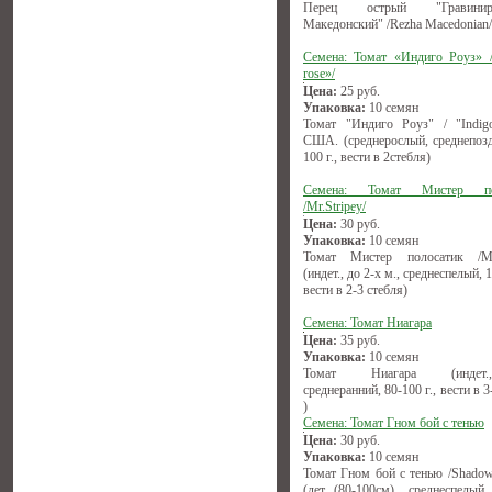
Перец острый "Гравиниро
Македонский" /Rezha Macedonian/
Семена: Томат «Индиго Роуз» /
rose»/
Цена:
25
руб.
Упаковка:
10 семян
Томат "Индиго Роуз" / "Indigo
США. (среднерослый, среднепозд
100 г., вести в 2стебля)
Семена: Томат Мистер по
/Mr.Stripey/
Цена:
30
руб.
Упаковка:
10 семян
Томат Мистер полосатик /Mr.
(индет., до 2-х м., среднеспелый, 1
вести в 2-3 стебля)
Семена: Томат Ниагара
Цена:
35
руб.
Упаковка:
10 семян
Томат Ниагара (индет.,(1
среднеранний, 80-100 г., вести в 3
)
Семена: Томат Гном бой с тенью
Цена:
30
руб.
Упаковка:
10 семян
Томат Гном бой с тенью /Shadow
(дет. (80-100см) среднеспелый, 