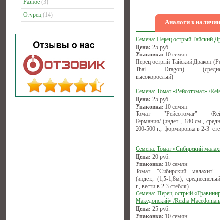
Разное
(3)
Огурец
(14)
Аналоги в наличии
Семена: Перец острый Тайский Д
Цена:
25
руб.
Упаковка:
10 семян
Перец острый Тайский Дракон (Pe
Thai Dragon) (среднесп
высокорослый)
Семена: Томат «Рейсотомат» /Reis
Цена:
25
руб.
Упаковка:
10 семян
Томат "Рейсотомат" /Reise
Германия/ (индет , 180 см., сред
200-500 г., формировка в 2-3 сте
Семена: Томат «Сибирский малах
Цена:
20
руб.
Упаковка:
10 семян
Томат "Сибирский малахит"-
(индет., (1,5-1,8м), среднеспелы
г., вести в 2-3 стебля)
Семена: Перец острый «Гравини
Македонский» /Rezha Macedonian
Цена:
25
руб.
Упаковка:
10 семян