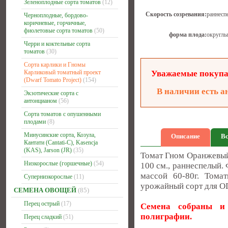
Зеленоплодные сорта томатов
(12)
Скорость созревания:
раннесп
Черноплодные, бордово-
коричневые, горчичные,
фиолетовые сорта томатов
(50)
форма плода:
округлы
Черри и коктельные сорта
томатов
(30)
Сорта карлики и Гномы
Карликовый томатный проект
Уважаемые покупат
(Dwarf Tomato Project)
(154)
В наличии есть а
Экзотические сорта с
антонцианом
(56)
Сорта томатов с опушенными
плодами
(8)
Минусинские сорта, Козула,
Описание
Вс
Кантати (Cantati-C), Kasencja
(KAS), Jarson (JR)
(35)
Томат Гном Оранжевый
Низкорослые (горшечные)
(54)
100 см., раннеспелый.
массой 60-80г. Тома
Супернизкорослые
(11)
урожайный сорт для О
СЕМЕНА ОВОЩЕЙ
(85)
Перец острый
(17)
Семена собраны и 
полиграфии.
Перец сладкий
(51)