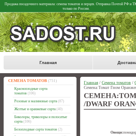
Продажа посадочного материала: семена томатов и перцев. Отправка Почтой РФ и 
только по России.
Главная
Доставк
СЕМЕНА ТОМАТОВ
(751)
Главная
/
Семена томатов
/
Семена:Томат Гном Оранжев
Красноплодные сорта
томатов
(106)
СЕМЕНА:Т
Розовые и малиновые сорта
(87)
/DWARF ORANG
Желтые и оранжевые сорта
(40)
Биколоры, триколоры и полосатые
сорта
(106)
Белоплодные сорта томатов
(2)
Овощи:
помидо