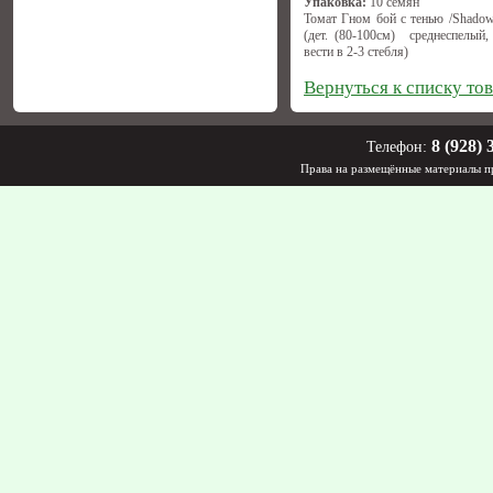
Упаковка:
10 семян
Томат Гном бой с тенью /Shadow
(дет. (80-100см) среднеспелый, 
вести в 2-3 стебля)
Вернуться к списку то
8 (928) 
Телефон:
Права на размещённые материалы пр