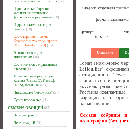
Зеленоплодные сорта томатов
(12)
Скорость созревания:
среднес
Черноплодные, бордово-
коричневые, горчичные,
фиолетовые сорта томатов
(50)
форма плода:
коктель
Черри и коктельные сорта
томатов
(30)
Артикул
Уп
Сорта карлики и Гномы
3133-1289
Карликовый томатный проект
(Dwarf Tomato Project)
(154)
Описание
Вс
Экзотические сорта с
антонцианом
(56)
Томат Гном Мокко черр
Сорта томатов с опушенными
LeHoullier) скрещив
плодами
(8)
антоцианов и "Dwarf 
Минусинские сорта, Козула,
становятся почти черн
Кантати (Cantati-C), Kasencja
(KAS), Jarson (JR)
(35)
вкусная, размягчаетс
Растения компактные,
Низкорослые (горшечные)
(54)
выращивать в горшк
Супернизкорослые
(11)
пасынковании.
СЕМЕНА ОВОЩЕЙ
(85)
Семена собраны и 
Перец острый
(17)
полиграфии
(без цве
Перец сладкий
(51)