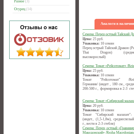
Разное
(3)
Огурец
(14)
Аналоги в наличии
Семена: Перец острый Тайский Д
Цена:
25
руб.
Упаковка:
10 семян
Перец острый Тайский Дракон (Pe
Thai Dragon) (среднесп
высокорослый)
Семена: Томат «Рейсотомат» /Reis
Цена:
25
руб.
Упаковка:
10 семян
Томат "Рейсотомат" /Reise
Германия/ (индет , 180 см., сред
200-500 г., формировка в 2-3 сте
Семена: Томат «Сибирский малах
Цена:
20
руб.
Упаковка:
10 семян
Томат "Сибирский малахит"-
(индет., (1,5-1,8м), среднеспелы
г., вести в 2-3 стебля)
Семена: Перец острый «Гравини
Македонский» /Rezha Macedonian