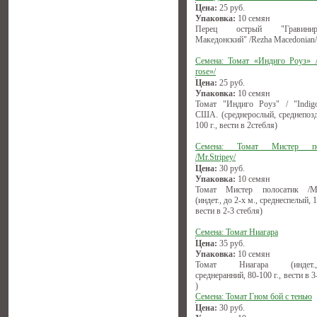
Цена:
25
руб.
Упаковка:
10 семян
Перец острый "Гравиниро
Македонский" /Rezha Macedonian/
Семена: Томат «Индиго Роуз» /
rose»/
Цена:
25
руб.
Упаковка:
10 семян
Томат "Индиго Роуз" / "Indigo
США. (среднерослый, среднепозд
100 г., вести в 2стебля)
Семена: Томат Мистер по
/Mr.Stripey/
Цена:
30
руб.
Упаковка:
10 семян
Томат Мистер полосатик /Mr.
(индет., до 2-х м., среднеспелый, 1
вести в 2-3 стебля)
Семена: Томат Ниагара
Цена:
35
руб.
Упаковка:
10 семян
Томат Ниагара (индет.,(1
среднеранний, 80-100 г., вести в 3
)
Семена: Томат Гном бой с тенью
Цена:
30
руб.