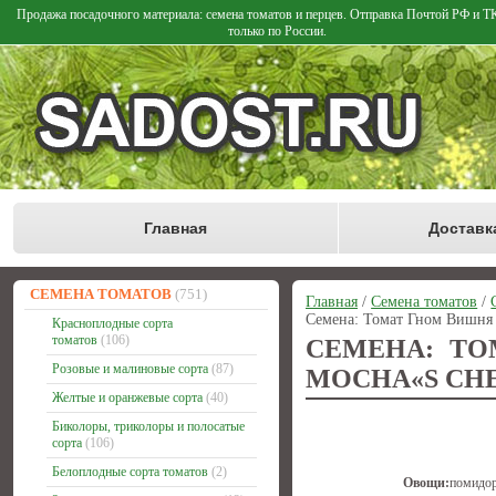
Продажа посадочного материала: семена томатов и перцев. Отправка Почтой РФ и 
только по России.
Главная
Доставк
СЕМЕНА ТОМАТОВ
(751)
Главная
/
Семена томатов
/
Семена: Томат Гном Вишня 
Красноплодные сорта
томатов
(106)
СЕМЕНА: Т
Розовые и малиновые сорта
(87)
MOCHA«S CH
Желтые и оранжевые сорта
(40)
Биколоры, триколоры и полосатые
сорта
(106)
Белоплодные сорта томатов
(2)
Овощи:
помидо